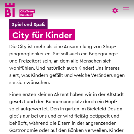
In­
Menü
Suche
halt
an­
an­
an­
sprin­
sprin­
Spiel und Spaß
Suchen
sprin­
gen
gen
City für Kin­der
gen
Die City ist mehr als eine An­samm­lung von Shop­
ping­mög­lich­kei­ten. Sie soll auch ein Be­geg­nungs-
und Frei­zei­t­ort sein, an dem alle Men­schen sich
wohl­füh­len. Und na­tür­lich auch Kin­der! Uns in­ter­es­
siert, was Kin­dern ge­fällt und wel­che Ver­än­de­run­gen
sie sich wün­schen.
Einen ers­ten klei­nen Ak­zent haben wir in der Alt­stadt
ge­setzt und den Bun­ne­mann­platz durch ein Hüpf­
spiel auf­ge­wer­tet. Den Irr­gar­ten im Bie­le­feld De­sign
gibt´s nur bei uns und er wird flei­ßig be­tip­pelt und
be­hüpft, wäh­rend die El­tern in der an­gren­zen­den
Gas­tro­no­mie oder auf den Bän­ken ver­wei­len. Kin­der