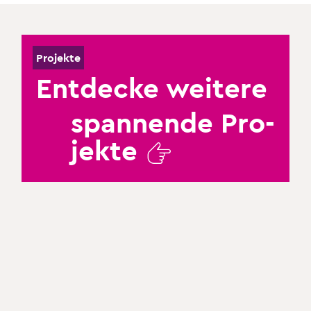
Pro­jek­te
Ent­de­cke wei­te­re
span­nen­de Pro­
jek­te
