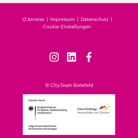
An­rei­se
|
Im­pres­sum
|
Da­ten­schutz
|
Fu­ß­zei­le City
Coo­kie-Ein­stel­lun­gen
© City.​Team Bie­le­feld