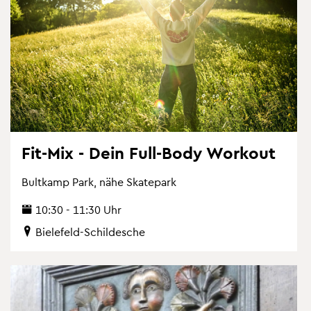
Fit-Mix - Dein Full-Body Work­out
Bult­kamp Park, nähe Skate­park
10:30 - 11:30 Uhr
Bie­le­feld-Schil­desche