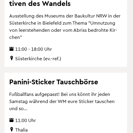
ti­ven des Wan­dels
Aus­stel­lung des Mu­se­ums der Bau­kul­tur NRW in der
Süs­ter­kir­che in Bie­le­feld zum Thema "Um­nut­zung
von leer­ste­hen­den oder vom Ab­riss be­droh­te Kir­
chen"
11:00 - 18:00 Uhr
Süs­ter­kir­che (ev.-ref.)
Pa­ni­ni-Sti­cker Tausch­bör­se
Fuß­ball­fans auf­ge­passt! Bei uns könnt ihr jeden
Sams­tag wäh­rend der WM eure Sti­cker tau­schen
und so...
11:00 Uhr
Tha­lia