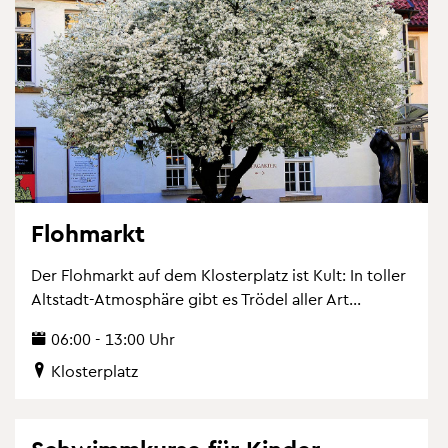
Floh­markt
Der Floh­markt auf dem Klos­ter­platz ist Kult: In tol­ler
Alt­stadt-At­mo­sphä­re gibt es Trö­del aller Art...
06:00 - 13:00 Uhr
Klos­ter­platz