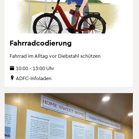
Fahr­rad­co­die­rung
Fahr­rad im All­tag vor Dieb­stahl schüt­zen
10:00 - 13:00 Uhr
ADFC-In­fo­la­den