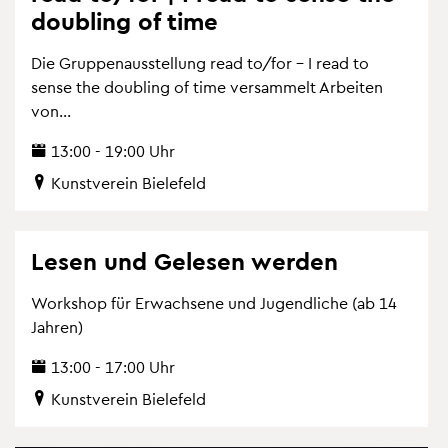
dou­bling of time
Die Grup­pen­aus­stel­lung read to/for – I read to
sense the dou­bling of time ver­sam­melt Ar­bei­ten
von...
13:00 - 19:00 Uhr
Kunst­ver­ein Bie­le­feld
Lesen und Ge­le­sen wer­den
Work­shop für Er­wach­se­ne und Ju­gend­li­che (ab 14
Jah­ren)
13:00 - 17:00 Uhr
Kunst­ver­ein Bie­le­feld