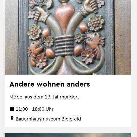
An­de­re woh­nen an­ders
Möbel aus dem 19. Jahr­hun­dert
11:00 - 18:00 Uhr
Bau­ern­haus­mu­se­um Bie­le­feld