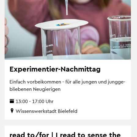
Ex­pe­ri­men­tier-Nach­mit­tag
Ein­fach vor­bei­kom­men - für alle jun­gen und jung­ge­
blie­be­nen Neu­gie­ri­gen
13:00 - 17:00 Uhr
Wis­sens­werk­stadt Bie­le­feld
read to/for | I read to sense the