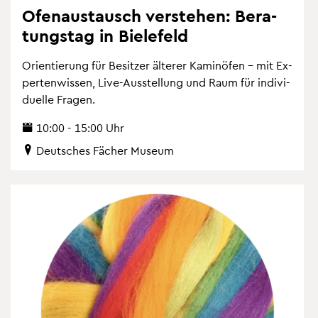
Ofen­aus­tausch ver­ste­hen: Be­ra­
tungs­tag in Bie­le­feld
Ori­en­tie­rung für Be­sit­zer äl­te­rer Ka­min­öfen – mit Ex­
per­ten­wis­sen, Live-Aus­stel­lung und Raum für in­di­vi­
du­el­le Fra­gen.
10:00 - 15:00 Uhr
Deut­sches Fä­cher Mu­se­um