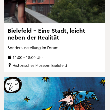
Bie­le­feld – Eine Stadt, leicht
neben der Rea­li­tät
Son­der­aus­stel­lung im Forum
11:00 - 18:00 Uhr
His­to­ri­sches Mu­se­um Bie­le­feld