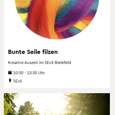
Bunte Seile fil­zen
Krea­ti­ve Aus­zeit im 5Eck Bie­le­feld
10:30 - 12:30 Uhr
5Eck