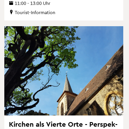
11:00 - 13:00 Uhr
Tou­rist-In­for­ma­ti­on
Kir­chen als Vier­te Orte - Per­spek­