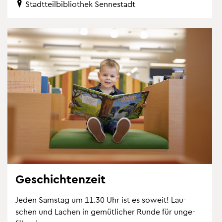
Stadt­teil­bi­blio­thek Sen­ne­stadt
Ge­schich­ten­zeit
Jeden Sams­tag um 11.30 Uhr ist es so­weit! Lau­
schen und La­chen in ge­müt­li­cher Runde für un­ge­