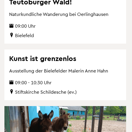
Teu­to­bur­ger Wald!
Na­tur­kund­li­che Wan­de­rung bei Oer­ling­hau­sen
09:00 Uhr
Bie­le­feld
Kunst ist gren­zen­los
Aus­stel­lung der Bie­le­fel­der Ma­le­rin Anne Hahn
09:00 - 10:30 Uhr
Stifts­kir­che Schil­desche (ev.)