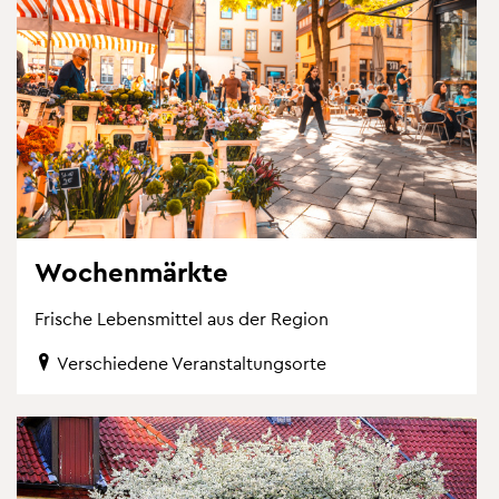
Wo­chen­märk­te
Fri­sche Le­bens­mit­tel aus der Re­gi­on
Ver­schie­de­ne Ver­an­stal­tungs­or­te