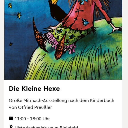
Die Klei­ne Hexe
Große Mit­mach-Aus­stel­lung nach dem Kin­der­buch
von Ot­fried Preu­ß­ler
11:00 - 18:00 Uhr
His­to­ri­sches Mu­se­um Bie­le­feld