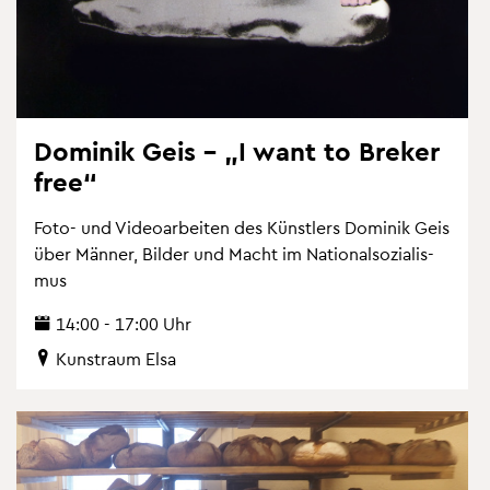
Do­mi­nik Geis – „I want to Bre­ker
free“
Foto- und Vi­deo­ar­bei­ten des Künst­lers Do­mi­nik Geis
über Män­ner, Bil­der und Macht im Na­tio­nal­so­zia­lis­
mus
14:00 - 17:00 Uhr
Kunst­raum Elsa