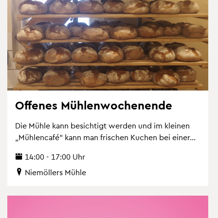
Of­fe­nes Müh­len­wo­chen­en­de
Die Mühle kann be­sich­tigt wer­den und im klei­nen
„Müh­len­ca­fé“ kann man fri­schen Ku­chen bei einer...
14:00 - 17:00 Uhr
Nie­möl­lers Mühle