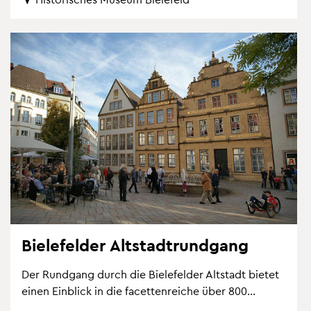
Bie­le­fel­der Alt­stadt­rund­gang
Der Rund­gang durch die Bie­le­fel­der Alt­stadt bie­tet
einen Ein­blick in die fa­cet­ten­rei­che über 800...