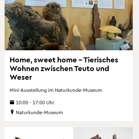
Home, sweet home – Tie­ri­sches
Woh­nen zwi­schen Teuto und
Weser
Mini-Aus­stel­lung im Na­tur­kun­de-Mu­se­um
10:00 - 17:00 Uhr
Na­tur­kun­de-Mu­se­um