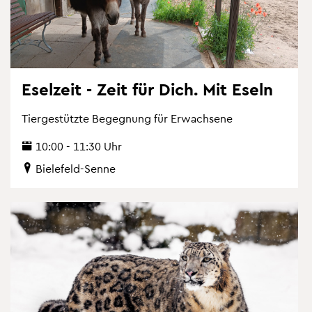
Esel­zeit - Zeit für Dich. Mit Eseln
Tier­ge­stütz­te Be­geg­nung für Er­wach­se­ne
10:00 - 11:30 Uhr
Bie­le­feld-Senne