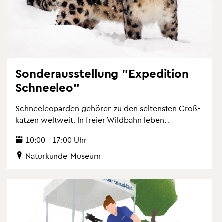
Son­der­aus­stel­lung "Ex­pe­di­ti­on
Schnee­leo"
Schnee­leo­par­den ge­hö­ren zu den sel­tens­ten Gro­ß­
kat­zen welt­weit. In frei­er Wild­bahn leben...
10:00 - 17:00 Uhr
Na­tur­kun­de-Mu­se­um