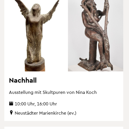
Nach­hall
Aus­stel­lung mit Skultpu­ren von Nina Koch
10:00 Uhr, 16:00 Uhr
Neu­städ­ter Ma­ri­en­kir­che (ev.)