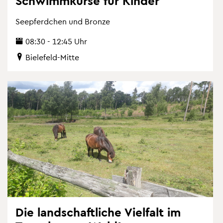
Schwimm­kur­se für Kin­der
See­pferd­chen und Bron­ze
08:30 - 12:45 Uhr
Bie­le­feld-Mitte
Die land­schaft­li­che Viel­falt im