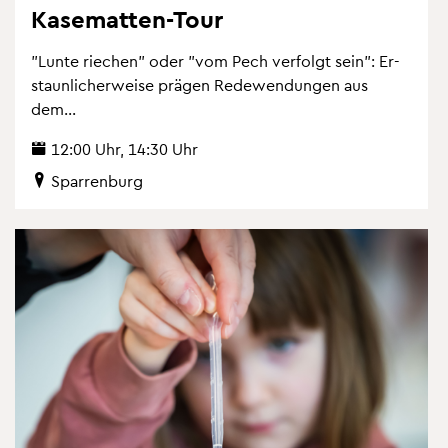
Ka­se­mat­ten-Tour
"Lunte rie­chen" oder "vom Pech ver­folgt sein": Er­
staun­li­cher­wei­se prä­gen Re­de­wen­dun­gen aus
dem...
12:00 Uhr, 14:30 Uhr
Spar­ren­burg