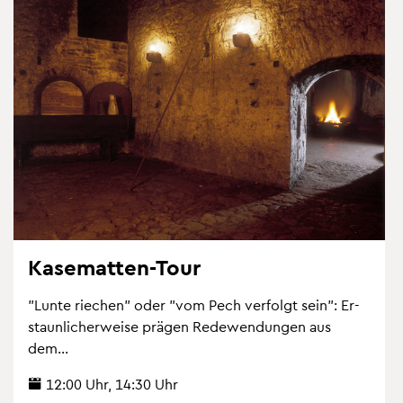
Ka­se­mat­ten-Tour
"Lunte rie­chen" oder "vom Pech ver­folgt sein": Er­
staun­li­cher­wei­se prä­gen Re­de­wen­dun­gen aus
dem...
12:00 Uhr, 14:30 Uhr