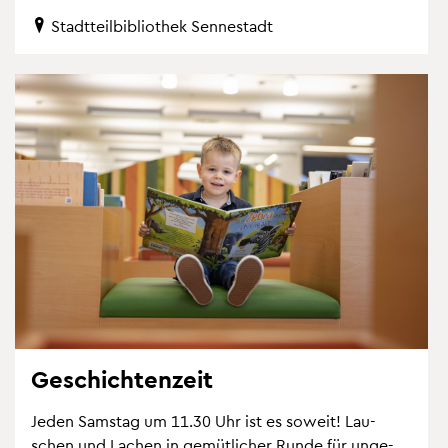
Stadt­teil­bi­blio­thek Sen­ne­stadt
Ge­schich­ten­zeit
Jeden Sams­tag um 11.30 Uhr ist es so­weit! Lau­
schen und La­chen in ge­müt­li­cher Runde für un­ge­