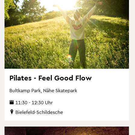
Pi­la­tes - Feel Good Flow
Bult­kamp Park, Nähe Skate­park
11:30 - 12:30 Uhr
Bie­le­feld-Schil­desche