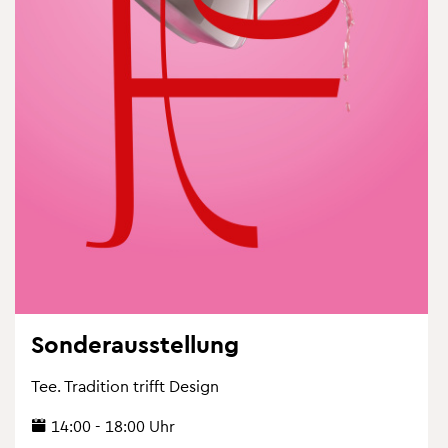
Son­der­aus­stel­lung
Tee. Tra­di­ti­on trifft De­sign
14:00 - 18:00 Uhr