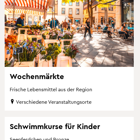
Wo­chen­märk­te
Fri­sche Le­bens­mit­tel aus der Re­gi­on
Ver­schie­de­ne Ver­an­stal­tungs­or­te
Schwimm­kur­se für Kin­der
See­pferd­chen und Bron­ze