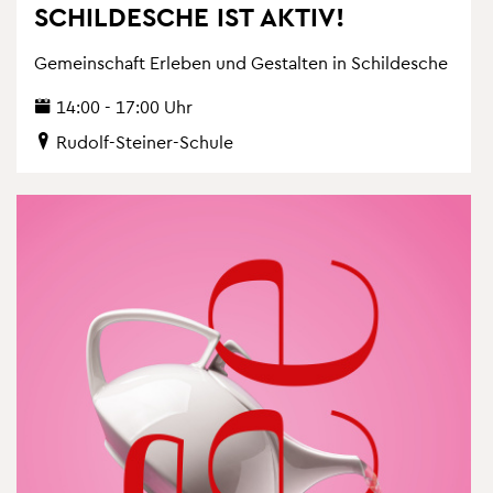
SCHIL­DESCHE IST AKTIV!
Ge­mein­schaft Er­le­ben und Ge­stal­ten in Schil­desche
14:00 - 17:00 Uhr
Ru­dolf-Stei­ner-Schu­le