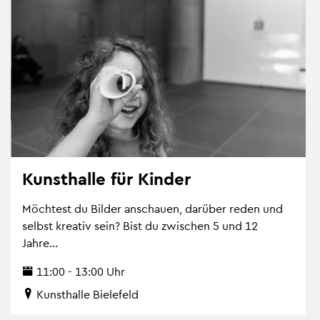
Kunst­hal­le für Kin­der
Möch­test du Bil­der an­schau­en, dar­über reden und
selbst krea­tiv sein? Bist du zwi­schen 5 und 12
Jahre...
11:00 - 13:00 Uhr
Kunst­hal­le Bie­le­feld