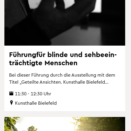
Füh­rung­für blin­de und seh­be­ein­
träch­tig­te Men­schen
Bei die­ser Füh­rung durch die Aus­stel­lung mit dem
Titel „Ge­teil­te An­sich­ten. Kunst­hal­le Bie­le­feld...
11:30 - 12:30 Uhr
Kunst­hal­le Bie­le­feld