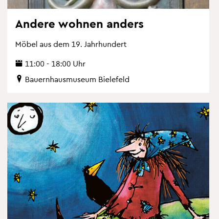
An­de­re woh­nen an­ders
Möbel aus dem 19. Jahr­hun­dert
11:00 - 18:00 Uhr
Bau­ern­haus­mu­se­um Bie­le­feld