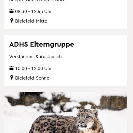
08:30 - 12:45 Uhr
Bie­le­feld-Mitte
ADHS El­tern­grup­pe
Ver­ständ­nis & Aus­tausch
10:00 - 12:00 Uhr
Bie­le­feld-Senne