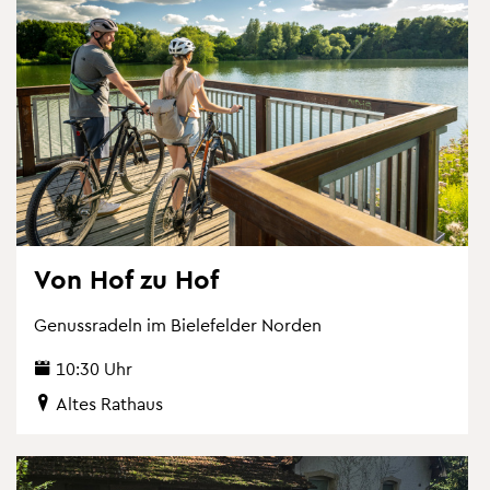
Von Hof zu Hof
Ge­nuss­ra­deln im Bie­le­fel­der Nor­den
10:30 Uhr
Altes Rat­haus