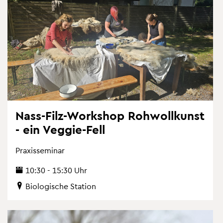
Nass-Filz-Work­shop Roh­woll­kunst
- ein Ve­g­gie-Fell
Pra­xis­se­mi­nar
10:30 - 15:30 Uhr
Bio­lo­gi­sche Sta­ti­on