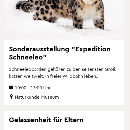
Son­der­aus­stel­lung "Ex­pe­di­ti­on
Schnee­leo"
Schnee­leo­par­den ge­hö­ren zu den sel­tens­ten Gro­ß­
kat­zen welt­weit. In frei­er Wild­bahn leben...
10:00 - 17:00 Uhr
Na­tur­kun­de-Mu­se­um
Ge­las­sen­heit für El­tern