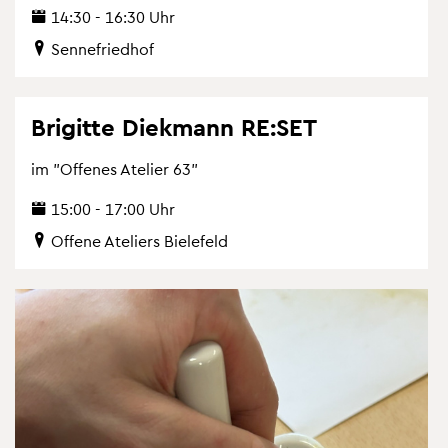
14:30 - 16:30 Uhr
Sen­ne­fried­hof
Bri­git­te Diek­mann RE:SET
im "Of­fe­nes Ate­lier 63"
15:00 - 17:00 Uhr
Of­fe­ne Ate­liers Bie­le­feld