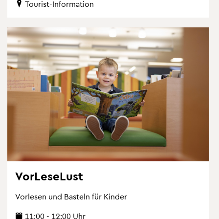
Tou­rist-In­for­ma­ti­on
Vor­Le­se­Lust
Vor­le­sen und Bas­teln für Kin­der
11:00 - 12:00 Uhr