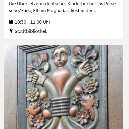
Die Über­set­ze­rin deut­scher Kin­der­bü­cher ins Per­si­
sche/Farsi, Elham Mog­ha­das, liest in der...
10:30 - 11:00 Uhr
Stadt­bi­blio­thek