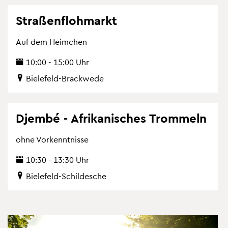
Stra­ßen­floh­markt
Auf dem Heim­chen
10:00 - 15:00 Uhr
Bie­le­feld-Brack­we­de
Djem­bé - Afri­ka­ni­sches Trom­meln
ohne Vor­kennt­nis­se
10:30 - 13:30 Uhr
Bie­le­feld-Schil­desche