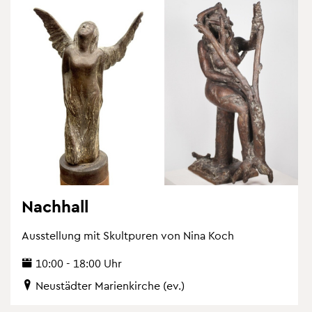
Nach­hall
Aus­stel­lung mit Skultpu­ren von Nina Koch
10:00 - 18:00 Uhr
Neu­städ­ter Ma­ri­en­kir­che (ev.)