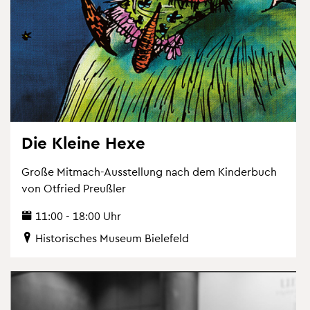
Die Klei­ne Hexe
Große Mit­mach-Aus­stel­lung nach dem Kin­der­buch
von Ot­fried Preu­ß­ler
11:00 - 18:00 Uhr
His­to­ri­sches Mu­se­um Bie­le­feld