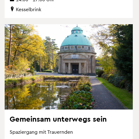
Kes­sel­brink
Ge­mein­sam un­ter­wegs sein
Spa­zier­gang mit Trau­ern­den