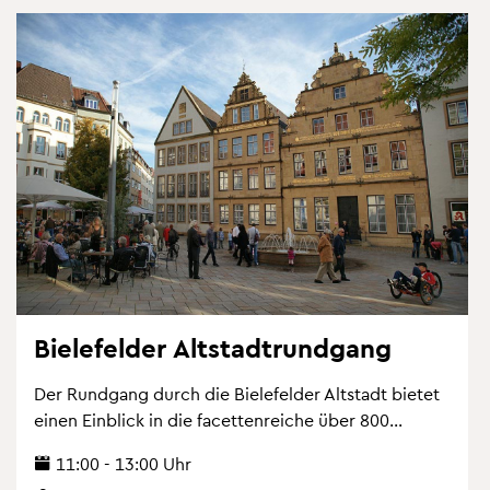
Bie­le­fel­der Alt­stadt­rund­gang
Der Rund­gang durch die Bie­le­fel­der Alt­stadt bie­tet
einen Ein­blick in die fa­cet­ten­rei­che über 800...
11:00 - 13:00 Uhr