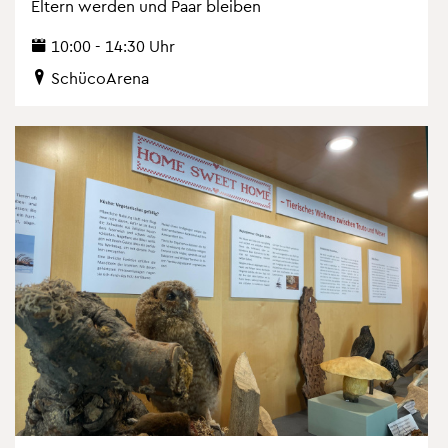
El­tern wer­den und Paar blei­ben
10:00 - 14:30 Uhr
Schü­co­Are­na