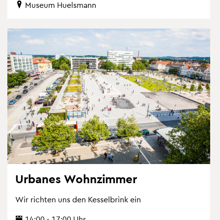
Mu­se­um Hu­els­mann
Ur­ba­nes Wohn­zim­mer
Wir rich­ten uns den Kes­sel­brink ein
14:00 - 17:00 Uhr