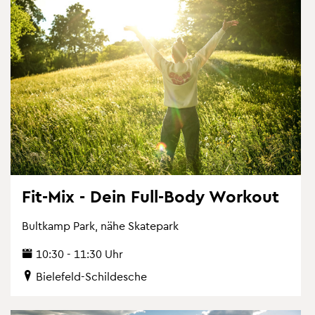
Fit-Mix - Dein Full-Body Work­out
Bult­kamp Park, nähe Skate­park
10:30 - 11:30 Uhr
Bie­le­feld-Schil­desche