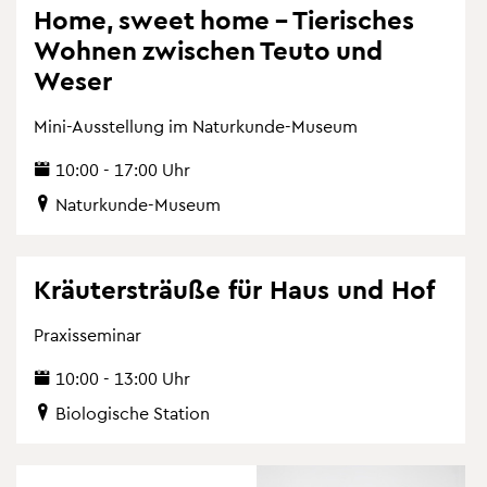
Home, sweet home – Tie­ri­sches
Woh­nen zwi­schen Teuto und
Weser
Mini-Aus­stel­lung im Na­tur­kun­de-Mu­se­um
10:00 - 17:00 Uhr
Na­tur­kun­de-Mu­se­um
Kräu­ter­sträu­ße für Haus und Hof
Pra­xis­se­mi­nar
10:00 - 13:00 Uhr
Bio­lo­gi­sche Sta­ti­on