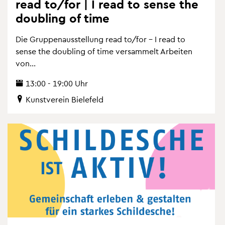
read to/for | I read to sense the
dou­bling of time
Die Grup­pen­aus­stel­lung read to/for – I read to
sense the dou­bling of time ver­sam­melt Ar­bei­ten
von...
13:00 - 19:00 Uhr
Kunst­ver­ein Bie­le­feld