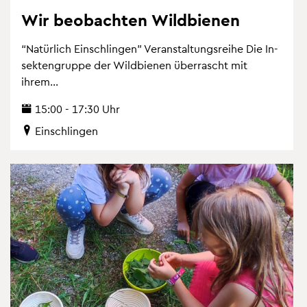
Wir be­ob­ach­ten Wild­bie­nen
“Na­tür­lich Ein­schlin­gen” Ver­an­stal­tungs­rei­he Die In­
sek­ten­grup­pe der Wild­bie­nen über­rascht mit
ihrem...
15:00 - 17:30 Uhr
Ein­schlin­gen