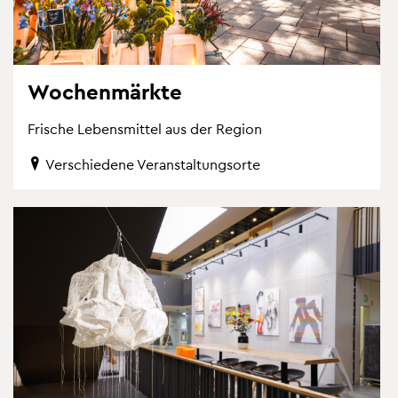
Wo­chen­märk­te
Fri­sche Le­bens­mit­tel aus der Re­gi­on
Ver­schie­de­ne Ver­an­stal­tungs­or­te