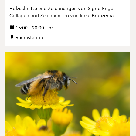
Holz­schnit­te und Zeich­nun­gen von Sig­rid Engel,
Col­la­gen und Zeich­nun­gen von Imke Brun­ze­ma
15:00 - 20:00 Uhr
Raum­sta­ti­on