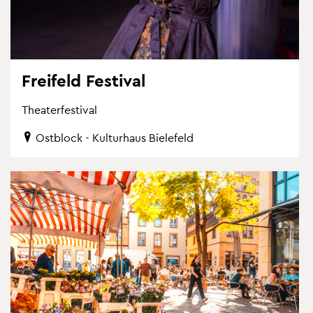
Frei­feld Fes­ti­val
Thea­ter­fes­ti­val
Ost­block - Kul­tur­haus Bie­le­feld