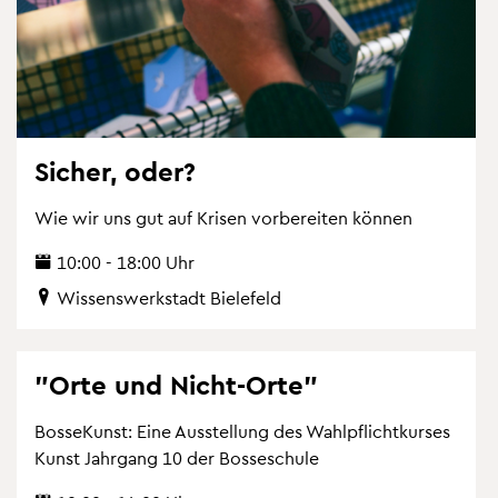
Si­cher, oder?
Wie wir uns gut auf Kri­sen vor­be­rei­ten kön­nen
10:00 - 18:00 Uhr
Wis­sens­werk­stadt Bie­le­feld
"Orte und Nicht-Orte"
Bos­se­Kunst: Eine Aus­stel­lung des Wahl­pflicht­kur­ses
Kunst Jahr­gang 10 der Bos­se­schu­le