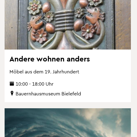
An­de­re woh­nen an­ders
Möbel aus dem 19. Jahr­hun­dert
10:00 - 18:00 Uhr
Bau­ern­haus­mu­se­um Bie­le­feld