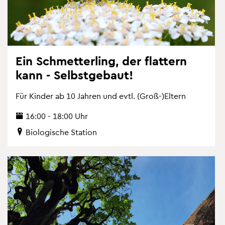
Ein Schmet­ter­ling, der flat­tern
kann - Selbst­ge­baut!
Für Kin­der ab 10 Jah­ren und evtl. (Groß-)El­tern
16:00 - 18:00 Uhr
Bio­lo­gi­sche Sta­ti­on