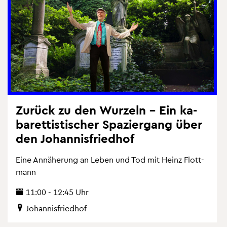
Zu­rück zu den Wur­zeln – Ein ka­
ba­ret­tis­ti­scher Spa­zier­gang über
den Jo­han­nis­fried­hof
Eine An­nä­he­rung an Leben und Tod mit Heinz Flott­
mann
11:00 - 12:45 Uhr
Jo­han­nis­fried­hof