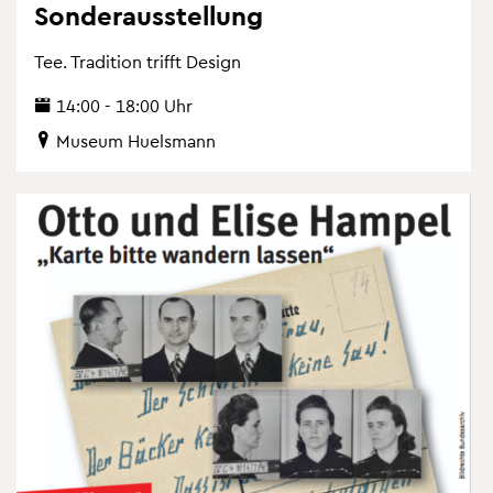
Son­der­aus­stel­lung
Tee. Tra­di­ti­on trifft De­sign
14:00 - 18:00 Uhr
Mu­se­um Hu­els­mann