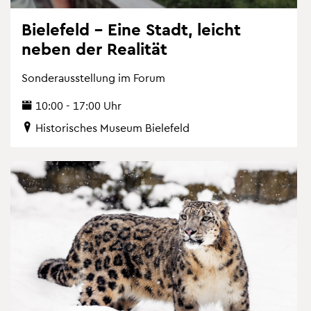
Bie­le­feld – Eine Stadt, leicht
neben der Rea­li­tät
Son­der­aus­stel­lung im Forum
10:00 - 17:00 Uhr
His­to­ri­sches Mu­se­um Bie­le­feld