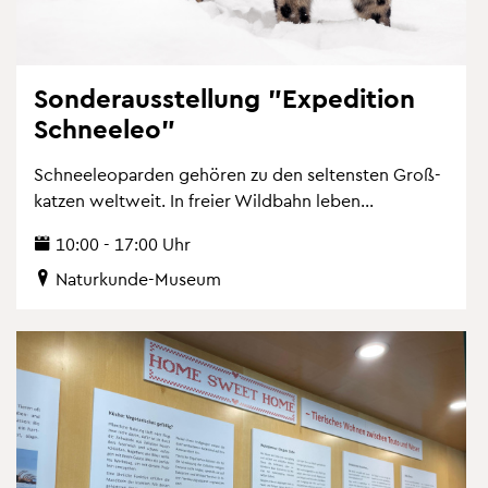
Son­der­aus­stel­lung "Ex­pe­di­ti­on
Schnee­leo"
Schnee­leo­par­den ge­hö­ren zu den sel­tens­ten Gro­ß­
kat­zen welt­weit. In frei­er Wild­bahn leben...
10:00 - 17:00 Uhr
Na­tur­kun­de-Mu­se­um