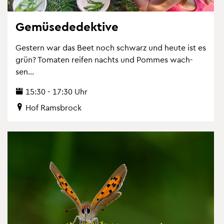
Ge­mü­se­de­dek­ti­ve
Ges­tern war das Beet noch schwarz und heute ist es
grün? To­ma­ten rei­fen nachts und Pom­mes wach­
sen...
15:30 - 17:30 Uhr
Hof Rams­b­rock