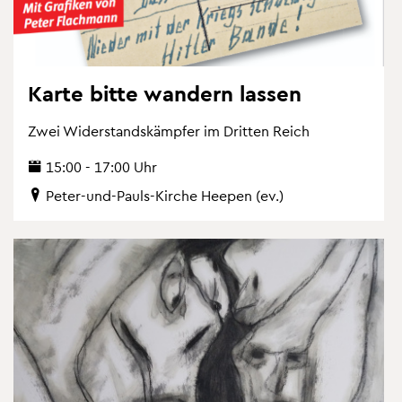
Karte bitte wan­dern las­sen
Zwei Wi­der­stands­kämp­fer im Drit­ten Reich
15:00 - 17:00 Uhr
Peter-und-Pauls-Kir­che Hee­pen (ev.)