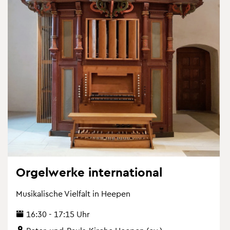
Or­gel­wer­ke in­ter­na­tio­nal
Mu­si­ka­li­sche Viel­falt in Hee­pen
16:30 - 17:15 Uhr