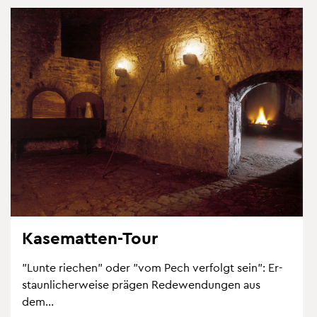
Ka­se­mat­ten-Tour
"Lunte rie­chen" oder "vom Pech ver­folgt sein": Er­
staun­li­cher­wei­se prä­gen Re­de­wen­dun­gen aus
dem...