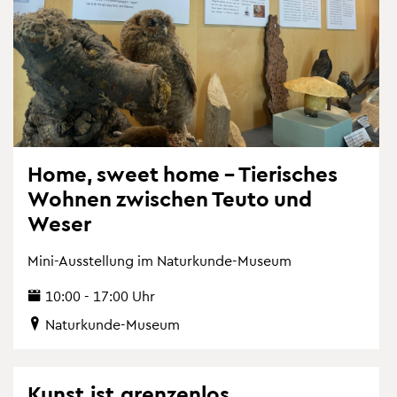
Home, sweet home – Tie­ri­sches
Woh­nen zwi­schen Teuto und
Weser
Mini-Aus­stel­lung im Na­tur­kun­de-Mu­se­um
10:00 - 17:00 Uhr
Na­tur­kun­de-Mu­se­um
Kunst ist gren­zen­los