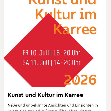
Kunst und Kul­tur im Kar­ree
Neue und un­be­kann­te An­sich­ten und Ein­sich­ten in
Kunst, De­sign und au­ßer­ge­wöhn­li­chen Din­gen