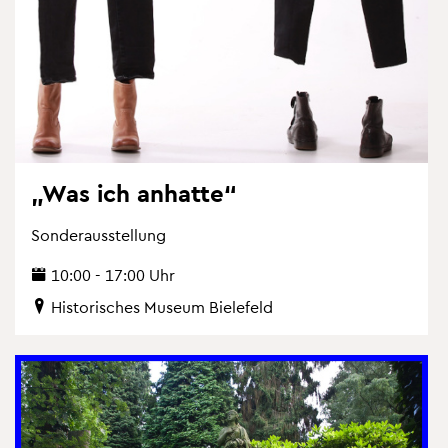
„Was ich an­hat­te“
Son­der­aus­stel­lung
10:00 - 17:00 Uhr
His­to­ri­sches Mu­se­um Bie­le­feld