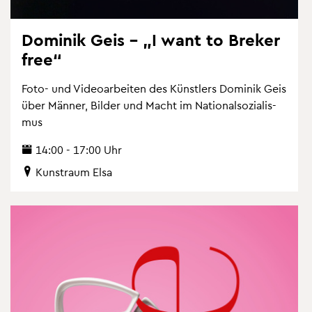
Do­mi­nik Geis – „I want to Bre­ker
free“
Foto- und Vi­deo­ar­bei­ten des Künst­lers Do­mi­nik Geis
über Män­ner, Bil­der und Macht im Na­tio­nal­so­zia­lis­
mus
14:00 - 17:00 Uhr
Kunst­raum Elsa