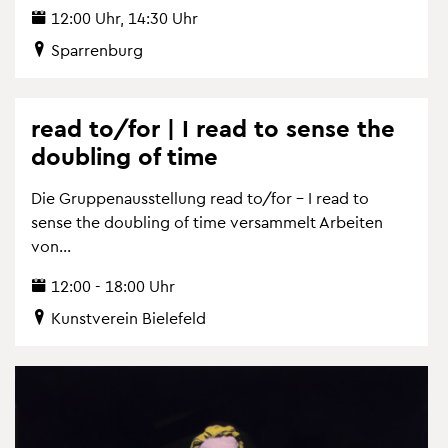
12:00 Uhr, 14:30 Uhr
Spar­ren­burg
read to/for | I read to sense the
dou­bling of time
Die Grup­pen­aus­stel­lung read to/for – I read to
sense the dou­bling of time ver­sam­melt Ar­bei­ten
von...
12:00 - 18:00 Uhr
Kunst­ver­ein Bie­le­feld