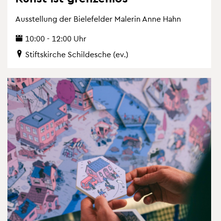
Aus­stel­lung der Bie­le­fel­der Ma­le­rin Anne Hahn
10:00 - 12:00 Uhr
Stifts­kir­che Schil­desche (ev.)