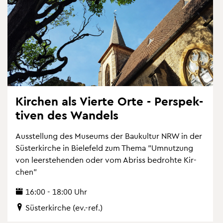
Kir­chen als Vier­te Orte - Per­spek­
ti­ven des Wan­dels
Aus­stel­lung des Mu­se­ums der Bau­kul­tur NRW in der
Süs­ter­kir­che in Bie­le­feld zum Thema "Um­nut­zung
von leer­ste­hen­den oder vom Ab­riss be­droh­te Kir­
chen"
16:00 - 18:00 Uhr
Süs­ter­kir­che (ev.-ref.)