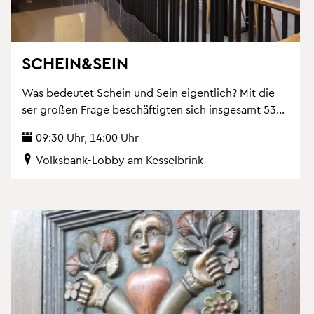
SCHEIN&SEIN
Was be­deu­tet Schein und Sein ei­gent­lich? Mit die­
ser gro­ßen Frage be­schäf­tig­ten sich ins­ge­samt 53...
09:30 Uhr, 14:00 Uhr
Volks­bank-Lobby am Kes­sel­brink