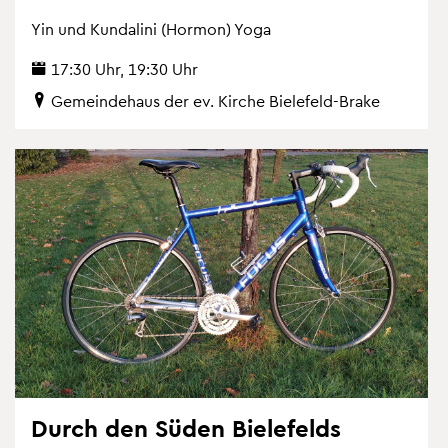
Yin und Kun­da­li­ni (Hor­mon) Yoga
17:30 Uhr, 19:30 Uhr
Ge­mein­de­haus der ev. Kir­che Bie­le­feld-Brake
Durch den Süden Bie­le­felds