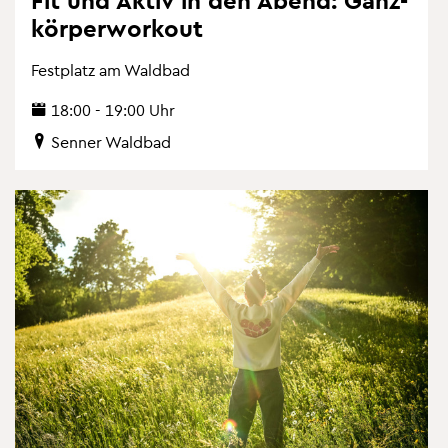
kör­per­wor­k­out
Fest­platz am Wald­bad
18:00 - 19:00 Uhr
Sen­ner Wald­bad