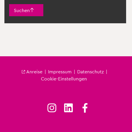
Suchen
An­rei­se
|
Im­pres­sum
|
Da­ten­schutz
|
Fu­ß­zei­le City
Coo­kie-Ein­stel­lun­gen