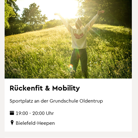
Rü­cken­fit & Mo­bi­li­ty
Sport­platz an der Grund­schu­le Ol­den­trup
19:00 - 20:00 Uhr
Bie­le­feld-Hee­pen