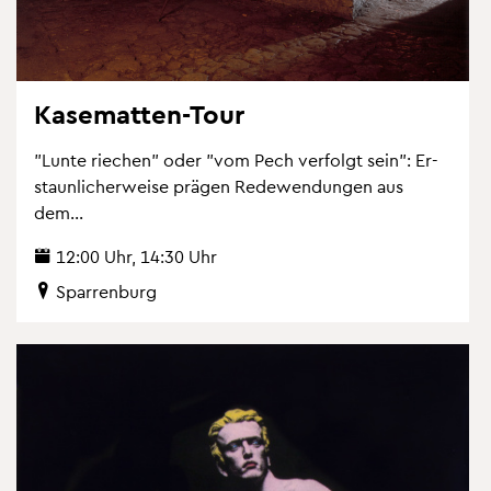
Ka­se­mat­ten-Tour
"Lunte rie­chen" oder "vom Pech ver­folgt sein": Er­
staun­li­cher­wei­se prä­gen Re­de­wen­dun­gen aus
dem...
12:00 Uhr, 14:30 Uhr
Spar­ren­burg