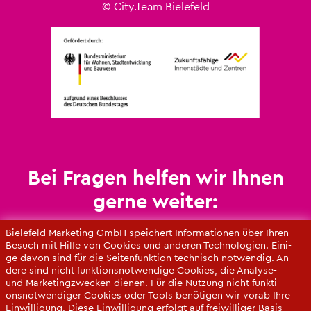
© City.​Team Bie­le­feld
Bei Fra­gen hel­fen wir Ihnen
gerne wei­ter:
Un­se­re An­sprech­part­ne­rin­nen

Bie­le­feld Mar­ke­ting GmbH spei­chert In­for­ma­tio­nen über Ihren
Be­such mit Hilfe von Coo­kies und an­de­ren Tech­no­lo­gi­en. Ei­ni­
ge davon sind für die Sei­ten­funk­ti­on tech­nisch not­wen­dig. An­
de­re sind nicht funk­ti­ons­not­wen­di­ge Coo­kies, die Ana­ly­se-
und Mar­ke­ting­zwe­cken die­nen. Für die Nut­zung nicht funk­ti­
ons­not­wen­di­ger Coo­kies oder Tools be­nö­ti­gen wir vorab Ihre
Ein­wil­li­gung. Diese Ein­wil­li­gung er­folgt auf frei­wil­li­ger Basis