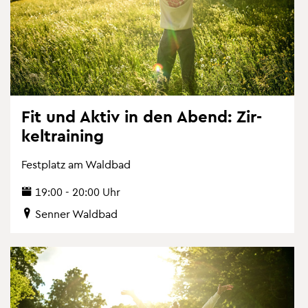
Fit und Aktiv in den Abend: Zir­
kel­trai­ning
Fest­platz am Wald­bad
19:00 - 20:00 Uhr
Sen­ner Wald­bad