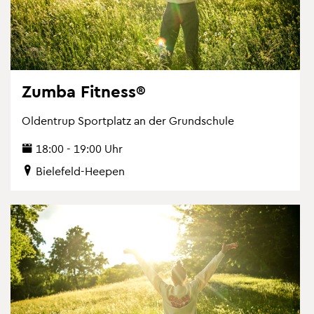
Zumba Fit­ness®
Ol­den­trup Sport­platz an der Grund­schu­le
18:00 - 19:00 Uhr
Bie­le­feld-Hee­pen