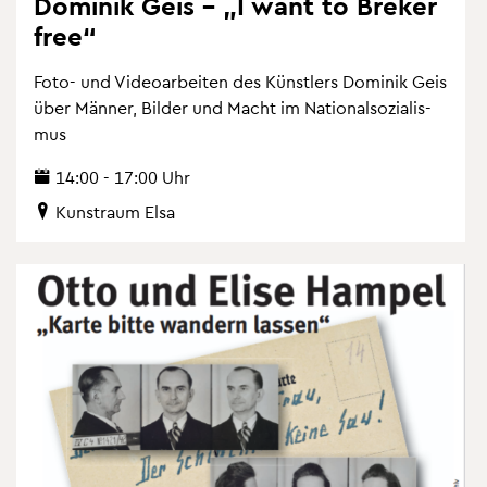
Do­mi­nik Geis – „I want to Bre­ker
free“
Foto- und Vi­deo­ar­bei­ten des Künst­lers Do­mi­nik Geis
über Män­ner, Bil­der und Macht im Na­tio­nal­so­zia­lis­
mus
14:00 - 17:00 Uhr
Kunst­raum Elsa