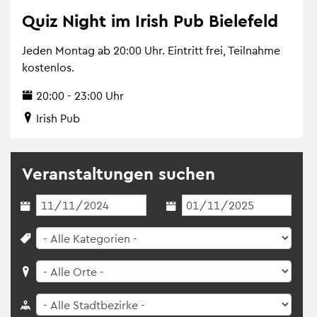
Quiz Night im Irish Pub Bie­le­feld
Jeden Mon­tag ab 20:00 Uhr. Ein­tritt frei, Teil­nah­me
kos­ten­los.
20:00 - 23:00 Uhr
Irish Pub
Ver­an­stal­tun­gen su­chen