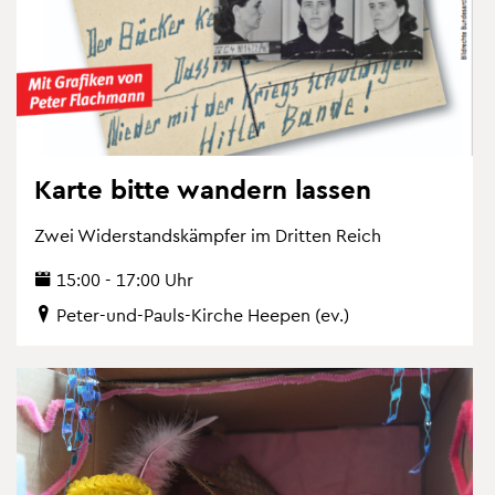
Karte bitte wan­dern las­sen
Zwei Wi­der­stands­kämp­fer im Drit­ten Reich
15:00 - 17:00 Uhr
Peter-und-Pauls-Kir­che Hee­pen (ev.)