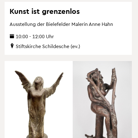
Kunst ist gren­zen­los
Aus­stel­lung der Bie­le­fel­der Ma­le­rin Anne Hahn
10:00 - 12:00 Uhr
Stifts­kir­che Schil­desche (ev.)