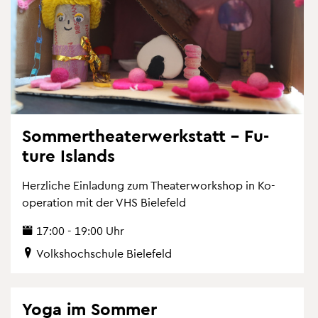
Som­mer­thea­ter­werk­statt – Fu­
ture Is­lands
Herz­li­che Ein­la­dung zum Thea­ter­work­shop in Ko­
ope­ra­ti­on mit der VHS Bie­le­feld
17:00 - 19:00 Uhr
Volks­hoch­schu­le Bie­le­feld
Yoga im Som­mer