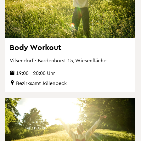
Body Work­out
Vil­sen­dorf - Bar­den­horst 15, Wie­sen­flä­che
19:00 - 20:00 Uhr
Be­zirks­amt Jöl­len­beck