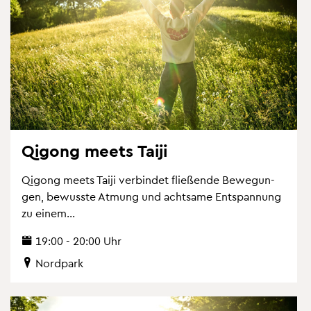
Qi­gong meets Taiji
Qi­gong meets Taiji ver­bin­det flie­ßen­de Be­we­gun­
gen, be­wuss­te At­mung und acht­sa­me Ent­span­nung
zu einem...
19:00 - 20:00 Uhr
Nord­park