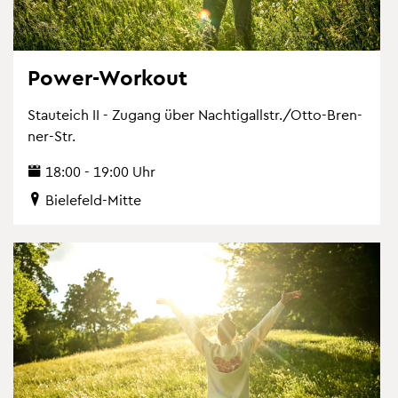
Power-Work­out
Stau­teich II - Zu­gang über Nach­ti­gall­str./Otto-Bren­
ner-Str.
18:00 - 19:00 Uhr
Bie­le­feld-Mitte