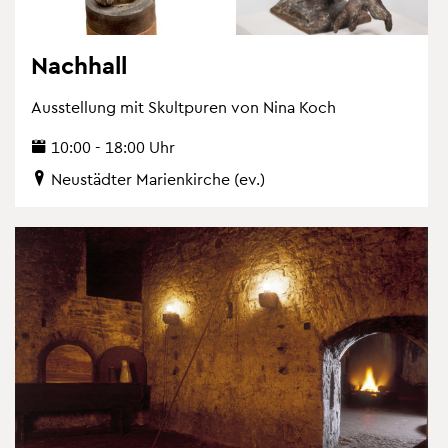
Nach­hall
Aus­stel­lung mit Skultpu­ren von Nina Koch
10:00 - 18:00 Uhr
Neu­städ­ter Ma­ri­en­kir­che (ev.)