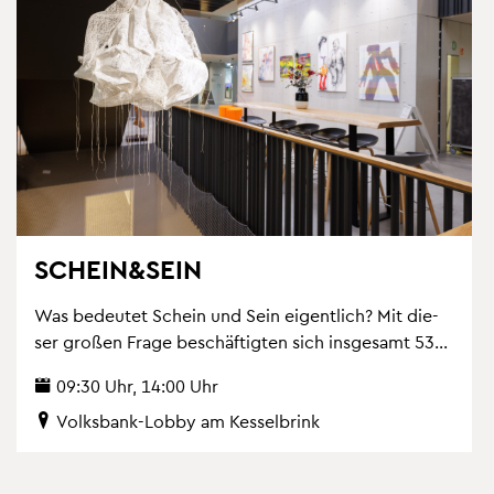
SCHEIN&SEIN
Was be­deu­tet Schein und Sein ei­gent­lich? Mit die­
ser gro­ßen Frage be­schäf­tig­ten sich ins­ge­samt 53...
09:30 Uhr, 14:00 Uhr
Volks­bank-Lobby am Kes­sel­brink