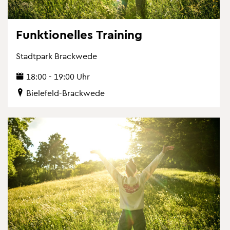
Funk­tio­nel­les Trai­ning
Stadt­park Brack­we­de
18:00 - 19:00 Uhr
Bie­le­feld-Brack­we­de