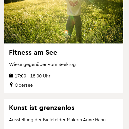
Fit­ness am See
Wiese ge­gen­über vom See­krug
17:00 - 18:00 Uhr
Ober­see
Kunst ist gren­zen­los
Aus­stel­lung der Bie­le­fel­der Ma­le­rin Anne Hahn