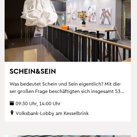
SCHEIN&SEIN
Was be­deu­tet Schein und Sein ei­gent­lich? Mit die­
ser gro­ßen Frage be­schäf­tig­ten sich ins­ge­samt 53...
09:30 Uhr, 14:00 Uhr
Volks­bank-Lobby am Kes­sel­brink