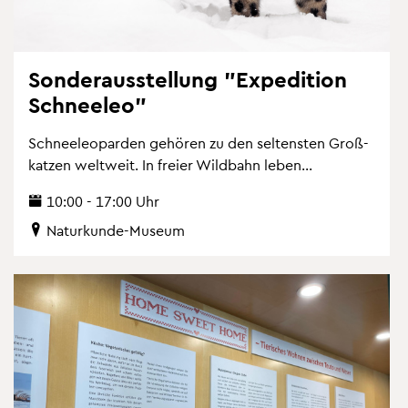
Son­der­aus­stel­lung "Ex­pe­di­ti­on
Schnee­leo"
Schnee­leo­par­den ge­hö­ren zu den sel­tens­ten Gro­ß­
kat­zen welt­weit. In frei­er Wild­bahn leben...
10:00 - 17:00 Uhr
Na­tur­kun­de-Mu­se­um