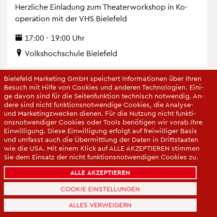
Herz­li­che Ein­la­dung zum Thea­ter­work­shop in Ko­
ope­ra­ti­on mit der VHS Bie­le­feld
17:00 - 19:00 Uhr
Volks­hoch­schu­le Bie­le­feld
Bie­le­feld Mar­ke­ting GmbH spei­chert In­for­ma­tio­nen über Ihren
Be­such mit Hilfe von Coo­kies und an­de­ren Tech­no­lo­gi­en. Ei­ni­
ge davon sind für die Sei­ten­funk­ti­on tech­nisch not­wen­dig. An­
de­re sind nicht funk­ti­ons­not­wen­di­ge Coo­kies, die Ana­ly­se-
und Mar­ke­ting­zwe­cken die­nen. Für die Nut­zung nicht funk­ti­
ons­not­wen­di­ger Coo­kies oder Tools be­nö­ti­gen wir vorab Ihre
Ein­wil­li­gung. Diese Ein­wil­li­gung er­folgt auf frei­wil­li­ger Basis
und um­fasst auch die Über­mitt­lung der Daten in Dritt­staa­ten
wie die USA. Mit einem Klick auf ALLE AK­ZEP­TIE­REN stim­men
Sie dem Ein­satz der nicht funk­ti­ons­not­wen­di­gen Coo­kies zu.
Sie kön­nen Ihre Ein­wil­li­gung über die COO­KIE-EIN­STEL­LUN­
ALLE AKZEPTIEREN
GEN je­der­zeit än­dern oder mit Wir­kung für die Zu­kunft wi­der­
ru­fen.
COOKIE EINSTELLUNGEN
Da­ten­schut­z­er­klä­rung
ALLES VERWEIGERN
Im­pres­sum