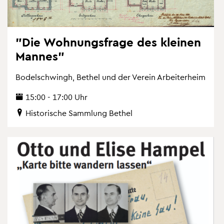
"Die Woh­nungs­fra­ge des klei­nen
Man­nes"
Bo­del­schwingh, Be­thel und der Ver­ein Ar­bei­ter­heim
15:00 - 17:00 Uhr
His­to­ri­sche Samm­lung Be­thel