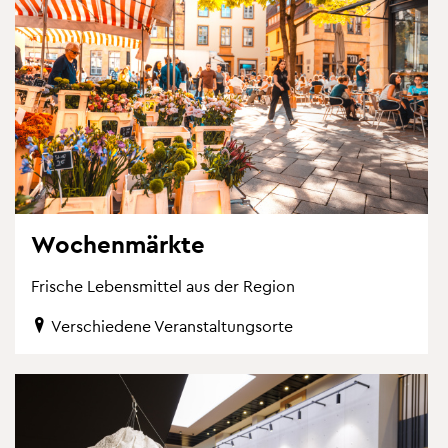
Wo­chen­märk­te
Fri­sche Le­bens­mit­tel aus der Re­gi­on
Ver­schie­de­ne Ver­an­stal­tungs­or­te