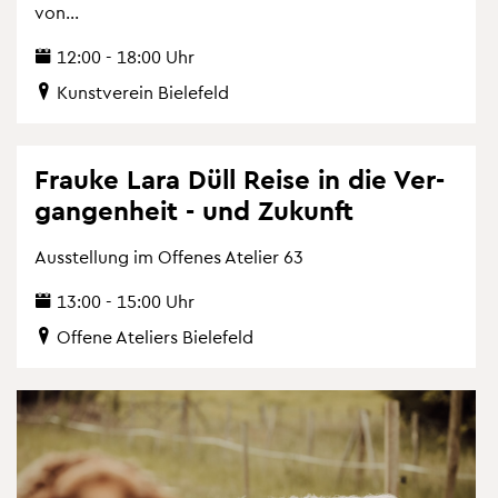
von...
12:00 - 18:00 Uhr
Kunst­ver­ein Bie­le­feld
Frau­ke Lara Düll Reise in die Ver­
gan­gen­heit - und Zu­kunft
Aus­stel­lung im Of­fe­nes Ate­lier 63
13:00 - 15:00 Uhr
Of­fe­ne Ate­liers Bie­le­feld