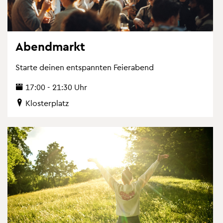
Abend­markt
Star­te dei­nen ent­spann­ten Fei­er­abend
17:00 - 21:30 Uhr
Klos­ter­platz