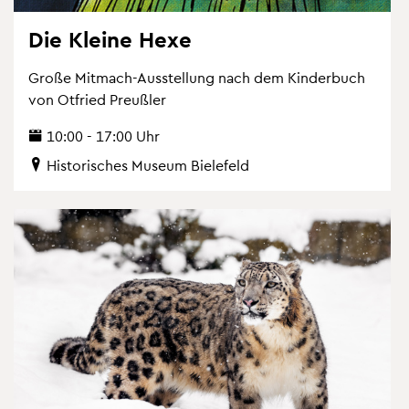
Die Klei­ne Hexe
Große Mit­mach-Aus­stel­lung nach dem Kin­der­buch
von Ot­fried Preu­ß­ler
10:00 - 17:00 Uhr
His­to­ri­sches Mu­se­um Bie­le­feld