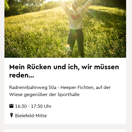
Mein Rü­cken und ich, wir müs­sen
reden…
Rad­renn­bahn­weg 50a - Hee­per Fich­ten, auf der
Wiese ge­gen­über der Sport­hal­le
16:30 - 17:30 Uhr
Bie­le­feld-Mitte