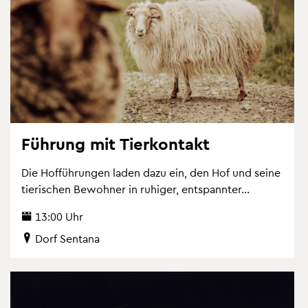
Füh­rung mit Tier­kon­takt
Die Hof­füh­run­gen laden dazu ein, den Hof und seine
tie­ri­schen Be­woh­ner in ru­hi­ger, ent­spann­ter...
13:00 Uhr
Dorf Sen­t­a­na