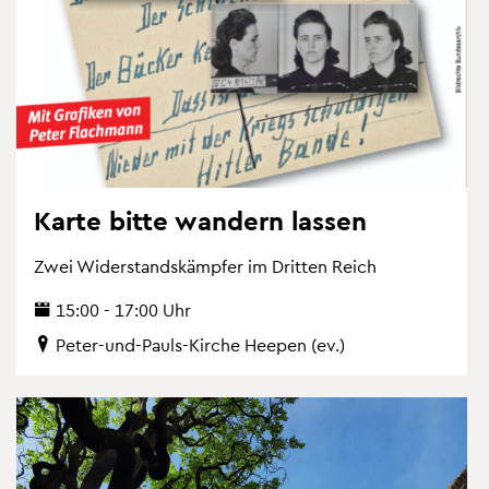
Karte bitte wan­dern las­sen
Zwei Wi­der­stands­kämp­fer im Drit­ten Reich
15:00 - 17:00 Uhr
Peter-und-Pauls-Kir­che Hee­pen (ev.)