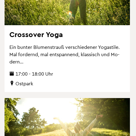
Cross­over Yoga
Ein bun­ter Blu­men­strauß ver­schie­de­ner Yo­ga­s­ti­le.
Mal for­dernd, mal ent­span­nend, klas­sisch und Mo­
dern...
17:00 - 18:00 Uhr
Ost­park