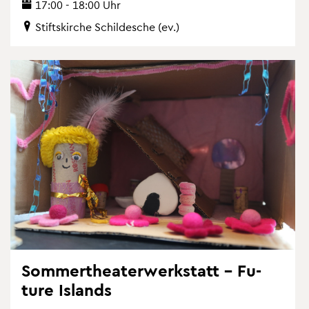
17:00 - 18:00 Uhr
Stifts­kir­che Schil­desche (ev.)
Som­mer­thea­ter­werk­statt – Fu­
ture Is­lands