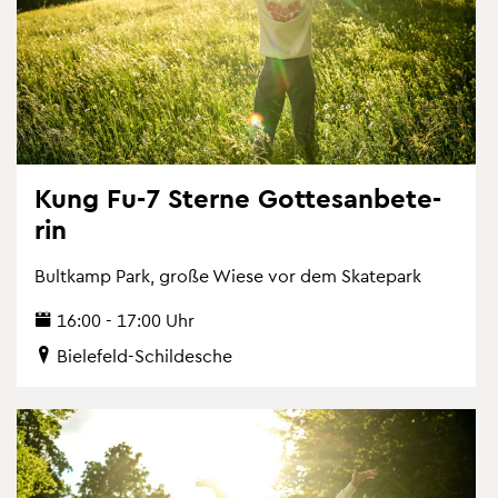
Kung Fu-7 Ster­ne Got­tes­an­be­te­
rin
Bult­kamp Park, große Wiese vor dem Skate­park
16:00 - 17:00 Uhr
Bie­le­feld-Schil­desche