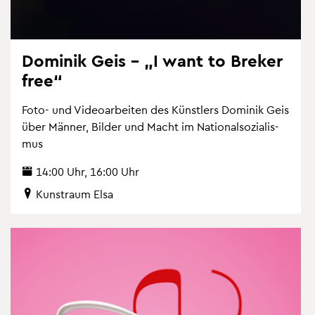
Do­mi­nik Geis – „I want to Bre­ker
free“
Foto- und Vi­deo­ar­bei­ten des Künst­lers Do­mi­nik Geis
über Män­ner, Bil­der und Macht im Na­tio­nal­so­zia­lis­
mus
14:00 Uhr, 16:00 Uhr
Kunst­raum Elsa