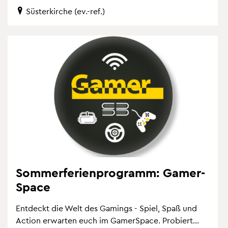
Süs­ter­kir­che (ev.-ref.)
Som­mer­fe­ri­en­pro­gramm: Ga­mer­
Space
Ent­deckt die Welt des Ga­mings - Spiel, Spaß und
Ac­tion er­war­ten euch im Ga­mer­Space. Pro­biert...