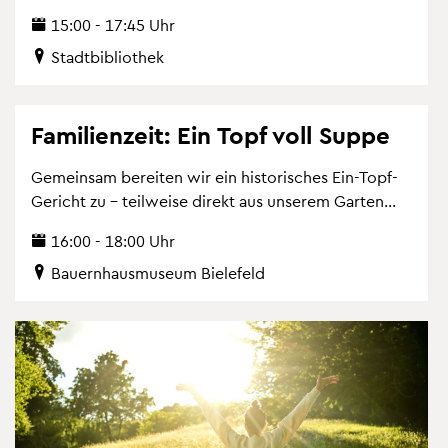
15:00 - 17:45 Uhr
Stadt­bi­blio­thek
Fa­mi­li­en­zeit: Ein Topf voll Suppe
Ge­mein­sam be­rei­ten wir ein his­to­ri­sches Ein-Topf-
Ge­richt zu – teil­wei­se di­rekt aus un­se­rem Gar­ten...
16:00 - 18:00 Uhr
Bau­ern­haus­mu­se­um Bie­le­feld