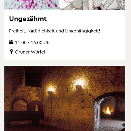
Un­ge­zähmt
Frei­heit, Na­tür­lich­keit und Un­ab­hän­gig­keit!
11:00 - 16:00 Uhr
Grü­ner Wür­fel