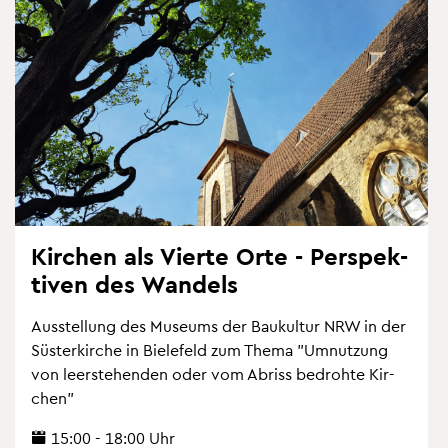
Kir­chen als Vier­te Orte - Per­spek­
ti­ven des Wan­dels
Aus­stel­lung des Mu­se­ums der Bau­kul­tur NRW in der
Süs­ter­kir­che in Bie­le­feld zum Thema "Um­nut­zung
von leer­ste­hen­den oder vom Ab­riss be­droh­te Kir­
chen"
15:00 - 18:00 Uhr