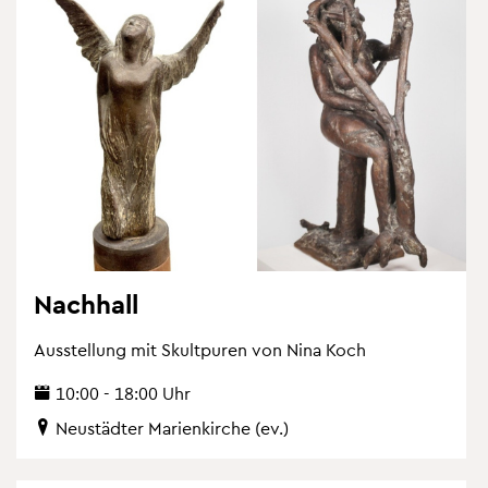
Nach­hall
Aus­stel­lung mit Skultpu­ren von Nina Koch
10:00 - 18:00 Uhr
Neu­städ­ter Ma­ri­en­kir­che (ev.)