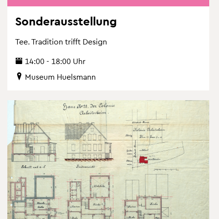
Son­der­aus­stel­lung
Tee. Tra­di­ti­on trifft De­sign
14:00 - 18:00 Uhr
Mu­se­um Hu­els­mann