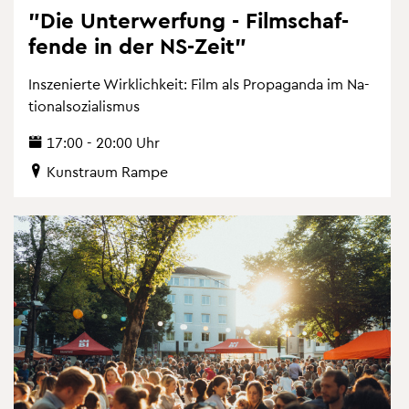
"Die Un­ter­wer­fung - Film­schaf­
fen­de in der NS-Zeit"
In­sze­nier­te Wirk­lich­keit: Film als Pro­pa­gan­da im Na­
tio­nal­so­zia­lis­mus
17:00 - 20:00 Uhr
Kunst­raum Rampe