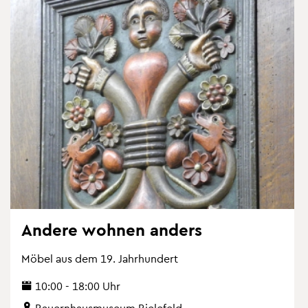
An­de­re woh­nen an­ders
Möbel aus dem 19. Jahr­hun­dert
10:00 - 18:00 Uhr
Bau­ern­haus­mu­se­um Bie­le­feld