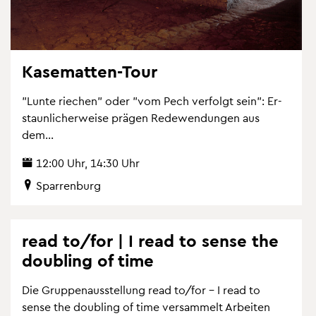
Ka­se­mat­ten-Tour
"Lunte rie­chen" oder "vom Pech ver­folgt sein": Er­
staun­li­cher­wei­se prä­gen Re­de­wen­dun­gen aus
dem...
12:00 Uhr, 14:30 Uhr
Spar­ren­burg
read to/for | I read to sense the
dou­bling of time
Die Grup­pen­aus­stel­lung read to/for – I read to
sense the dou­bling of time ver­sam­melt Ar­bei­ten