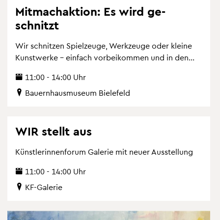
Mit­mach­ak­ti­on: Es wird ge­
schnitzt
Wir schnit­zen Spiel­zeu­ge, Werk­zeu­ge oder klei­ne
Kunst­wer­ke – ein­fach vor­bei­kom­men und in den...
11:00 - 14:00 Uhr
Bau­ern­haus­mu­se­um Bie­le­feld
WIR stellt aus
Künst­le­rin­nen­fo­rum Ga­le­rie mit neuer Aus­stel­lung
11:00 - 14:00 Uhr
KF-Ga­le­rie