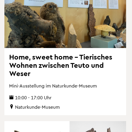
Home, sweet home – Tie­ri­sches
Woh­nen zwi­schen Teuto und
Weser
Mini-Aus­stel­lung im Na­tur­kun­de-Mu­se­um
10:00 - 17:00 Uhr
Na­tur­kun­de-Mu­se­um