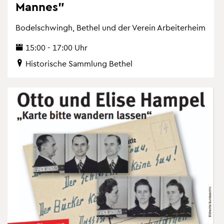
Man­nes"
Bo­del­schwingh, Be­thel und der Ver­ein Ar­bei­ter­heim
15:00 - 17:00 Uhr
His­to­ri­sche Samm­lung Be­thel