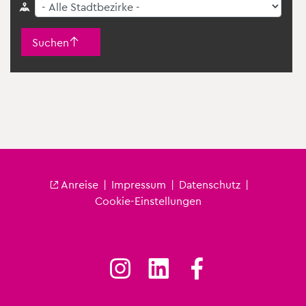
Suchen
An­rei­se
|
Im­pres­sum
|
Da­ten­schutz
|
Fu­ß­zei­le City
Coo­kie-Ein­stel­lun­gen