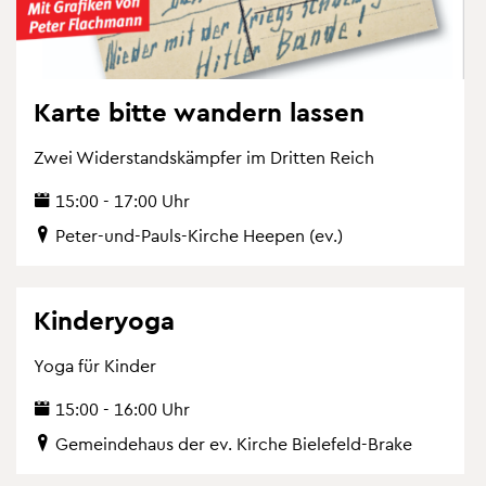
Karte bitte wan­dern las­sen
Zwei Wi­der­stands­kämp­fer im Drit­ten Reich
15:00 - 17:00 Uhr
Peter-und-Pauls-Kir­che Hee­pen (ev.)
Kin­de­ryo­ga
Yoga für Kin­der
15:00 - 16:00 Uhr
Ge­mein­de­haus der ev. Kir­che Bie­le­feld-Brake