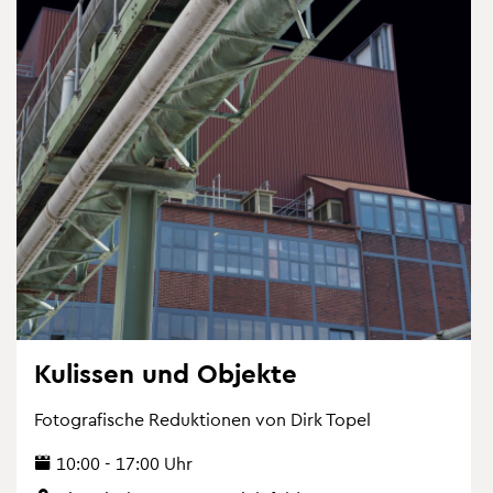
Ku­lis­sen und Ob­jek­te
Fo­to­gra­fi­sche Re­duk­tio­nen von Dirk Topel
10:00 - 17:00 Uhr