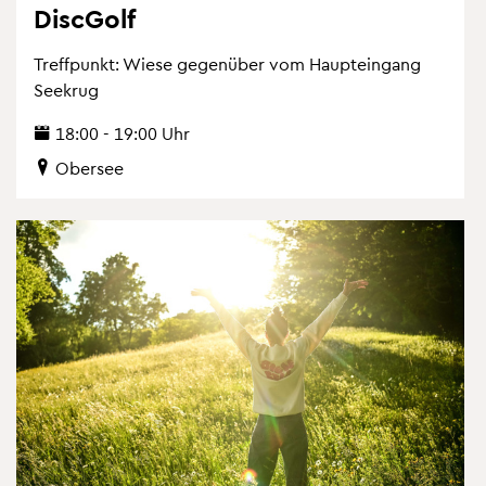
Di­scGolf
Treff­punkt: Wiese ge­gen­über vom Haupt­ein­gang
See­krug
18:00 - 19:00 Uhr
Ober­see