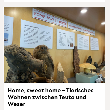
Home, sweet home – Tie­ri­sches
Woh­nen zwi­schen Teuto und
Weser