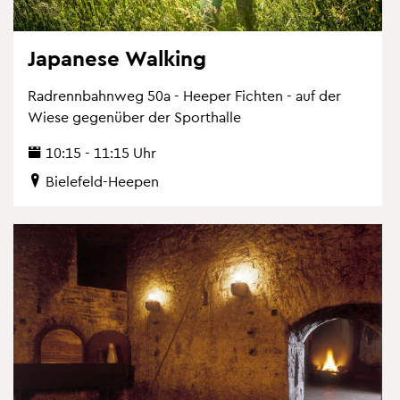
Ja­pa­ne­se Wal­king
Rad­renn­bahn­weg 50a - Hee­per Fich­ten - auf der
Wiese ge­gen­über der Sport­hal­le
10:15 - 11:15 Uhr
Bie­le­feld-Hee­pen