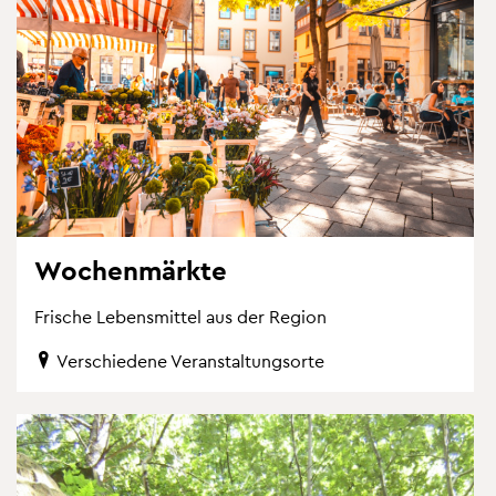
Wo­chen­märk­te
Fri­sche Le­bens­mit­tel aus der Re­gi­on
Ver­schie­de­ne Ver­an­stal­tungs­or­te