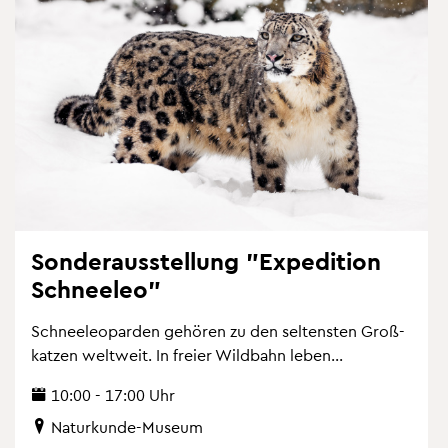
Son­der­aus­stel­lung "Ex­pe­di­ti­on
Schnee­leo"
Schnee­leo­par­den ge­hö­ren zu den sel­tens­ten Gro­ß­
kat­zen welt­weit. In frei­er Wild­bahn leben...
10:00 - 17:00 Uhr
Na­tur­kun­de-Mu­se­um