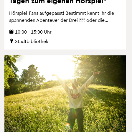
Tagen zum ei­ge­nen Hör­spiel"
Hör­spiel-Fans auf­ge­passt! Be­stimmt kennt ihr die
span­nen­den Aben­teu­er der Drei ??? oder die...
10:00 - 15:00 Uhr
Stadt­bi­blio­thek