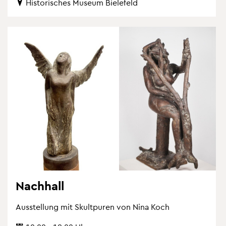
His­to­ri­sches Mu­se­um Bie­le­feld
Nach­hall
Aus­stel­lung mit Skultpu­ren von Nina Koch