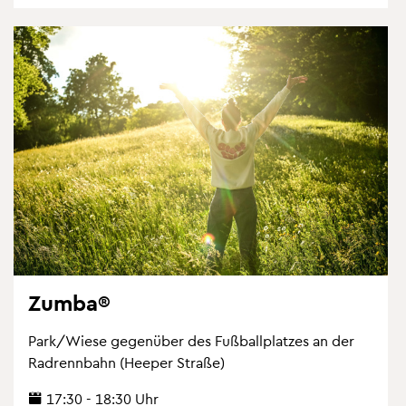
Zumba®
Park/Wiese ge­gen­über des Fuß­ball­plat­zes an der
Rad­renn­bahn (Hee­per Stra­ße)
17:30 - 18:30 Uhr