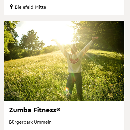
Bie­le­feld-Mitte
Zumba Fit­ness®
Bür­ger­park Um­meln