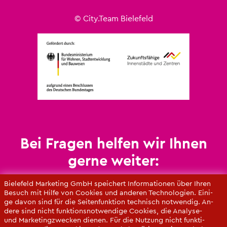
© City.​Team Bie­le­feld
Bei Fra­gen hel­fen wir Ihnen
gerne wei­ter:
Un­se­re An­sprech­part­ne­rin­nen

Bie­le­feld Mar­ke­ting GmbH spei­chert In­for­ma­tio­nen über Ihren
Be­such mit Hilfe von Coo­kies und an­de­ren Tech­no­lo­gi­en. Ei­ni­
ge davon sind für die Sei­ten­funk­ti­on tech­nisch not­wen­dig. An­
de­re sind nicht funk­ti­ons­not­wen­di­ge Coo­kies, die Ana­ly­se-
und Mar­ke­ting­zwe­cken die­nen. Für die Nut­zung nicht funk­ti­