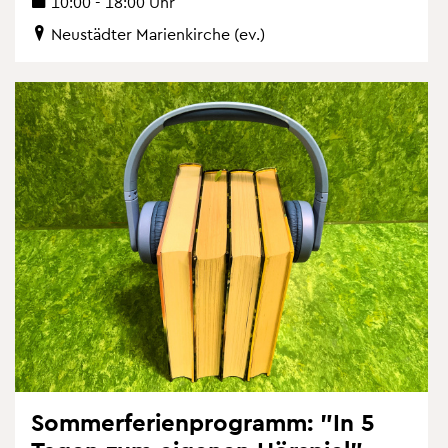
10:00 - 18:00 Uhr
Neu­städ­ter Ma­ri­en­kir­che (ev.)
Som­mer­fe­ri­en­pro­gramm: "In 5