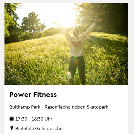
Power Fit­ness
Bult­kamp Park - Ra­sen­flä­che neben Skate­park
17:30 - 18:30 Uhr
Bie­le­feld-Schil­desche