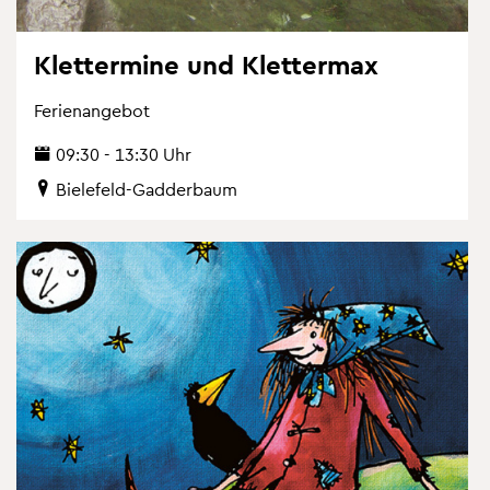
Klet­ter­mi­ne und Klet­ter­max
Fe­ri­en­an­ge­bot
09:30 - 13:30 Uhr
Bie­le­feld-Gad­der­baum