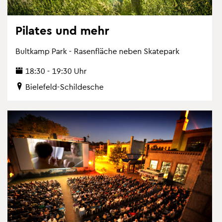
Pi­la­tes und mehr
Bult­kamp Park - Ra­sen­flä­che neben Skate­park
18:30 - 19:30 Uhr
Bie­le­feld-Schil­desche