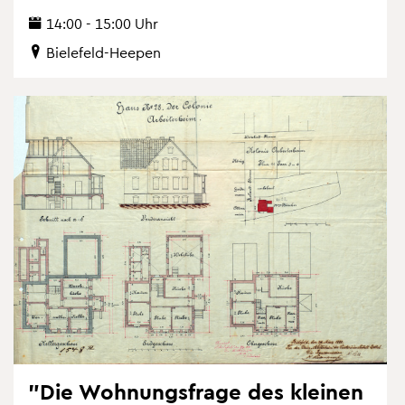
14:00 - 15:00 Uhr
Bie­le­feld-Hee­pen
"Die Woh­nungs­fra­ge des klei­nen