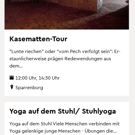
Ka­se­mat­ten-Tour
"Lunte rie­chen" oder "vom Pech ver­folgt sein": Er­
staun­li­cher­wei­se prä­gen Re­de­wen­dun­gen aus
dem...
12:00 Uhr, 14:30 Uhr
Spar­ren­burg
Yoga auf dem Stuhl/ Stuh­lyo­ga
Yoga auf dem Stuhl Viele Men­schen ver­bin­den mit
Yoga ge­len­ki­ge junge Men­schen - Übun­gen die...