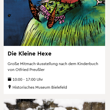
Die Klei­ne Hexe
Große Mit­mach-Aus­stel­lung nach dem Kin­der­buch
von Ot­fried Preu­ß­ler
10:00 - 17:00 Uhr
His­to­ri­sches Mu­se­um Bie­le­feld