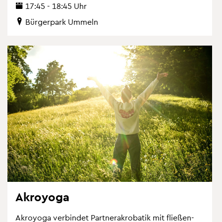
17:45 - 18:45 Uhr
Bür­ger­park Um­meln
Akro­yo­ga
Akro­yo­ga ver­bin­det Part­ne­r­akro­ba­tik mit flie­ßen­