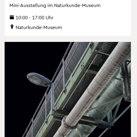
Mini-Aus­stel­lung im Na­tur­kun­de-Mu­se­um
10:00 - 17:00 Uhr
Na­tur­kun­de-Mu­se­um