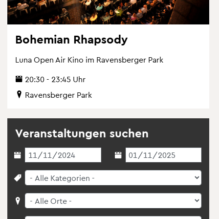
Bo­he­mi­an Rhap­so­dy
Luna Open Air Kino im Ra­vens­ber­ger Park
20:30 - 23:45 Uhr
Ra­vens­ber­ger Park
Ver­an­stal­tun­gen su­chen