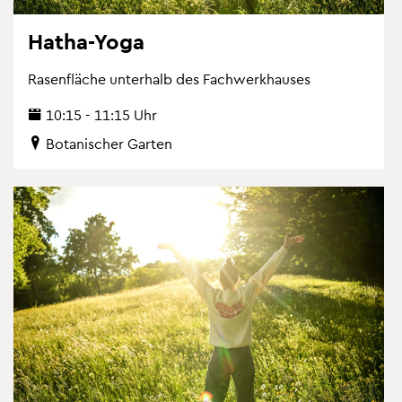
Hatha-Yoga
Ra­sen­flä­che un­ter­halb des Fach­werk­hau­ses
10:15 - 11:15 Uhr
Bo­ta­ni­scher Gar­ten