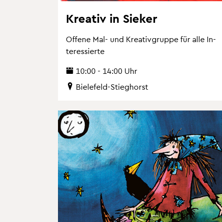
Krea­tiv in Sie­ker
Of­fe­ne Mal- und Krea­tiv­grup­pe für alle In­
ter­es­sier­te
10:00 - 14:00 Uhr
Bie­le­feld-Stieg­horst