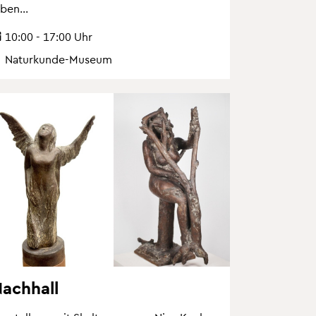
eben...
10:00 - 17:00 Uhr
Na­tur­kun­de-Mu­se­um
ach­hall