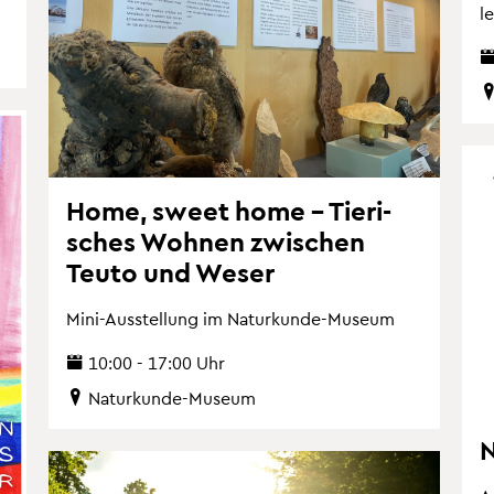
l
Home, sweet home – Tie­ri­
sches Woh­nen zwi­schen
Teuto und Weser
Mini-Aus­stel­lung im Na­tur­kun­de-Mu­se­um
10:00 - 17:00 Uhr
Na­tur­kun­de-Mu­se­um
N