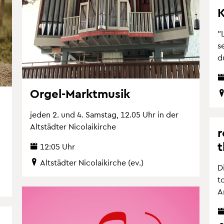
K
"
se
d
Orgel-Markt­mu­sik
jeden 2. und 4. Sams­tag, 12.05 Uhr in der
Alt­städ­ter Ni­co­la­i­kir­che
r
t
12:05 Uhr
Alt­städ­ter Ni­co­la­i­kir­che (ev.)
D
t
Ar