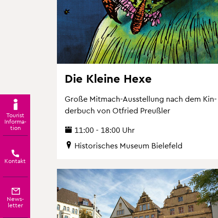
Die Klei­ne Hexe
Große Mit­mach-Aus­stel­lung nach dem Kin­
der­buch von Ot­fried Preu­ß­ler
Tou­rist
In­for­ma­
ti­on
11:00 - 18:00 Uhr
His­to­ri­sches Mu­se­um Bie­le­feld
Kon­takt
News­
let­ter