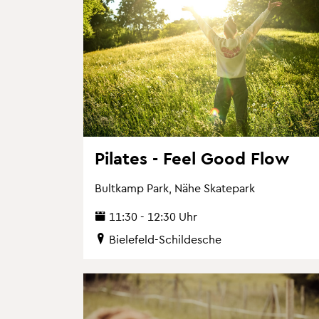
Pi­la­tes - Feel Good Flow
Bult­kamp Park, Nähe Skate­park
11:30 - 12:30 Uhr
Bie­le­feld-Schil­desche