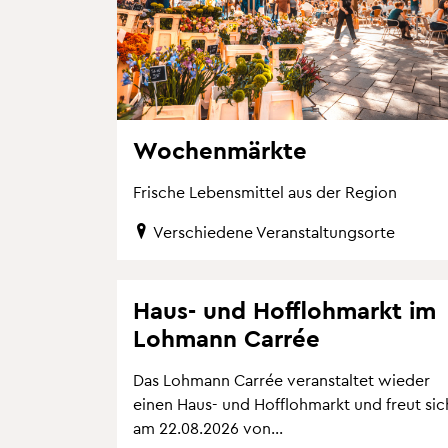
Wo­chen­märk­te
Fri­sche Le­bens­mit­tel aus der Re­gi­on
Ver­schie­de­ne Ver­an­stal­tungs­or­te
Haus- und Hof­floh­markt im
Loh­mann Car­rée
Das Loh­mann Car­rée ver­an­stal­tet wie­der
einen Haus- und Hof­floh­markt und freut sic
am 22.08.2026 von...