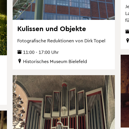
J
L
fü
Ku­lis­sen und Ob­jek­te
Fo­to­gra­fi­sche Re­duk­tio­nen von Dirk Topel
11:00 - 17:00 Uhr
His­to­ri­sches Mu­se­um Bie­le­feld