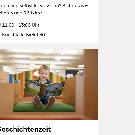
eden und selbst krea­tiv sein? Bist du zwi­
chen 5 und 12 Jahre...
11:00 - 13:00 Uhr
Kunst­hal­le Bie­le­feld
e­schich­ten­zeit