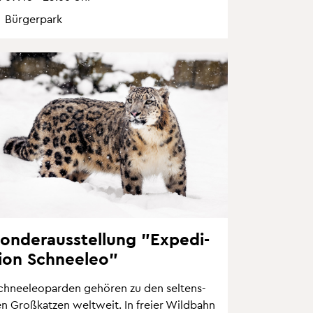
Bür­ger­park
on­der­aus­stel­lung "Ex­pe­di­
i­on Schnee­leo"
chnee­leo­par­den ge­hö­ren zu den sel­tens­
en Gro­ß­kat­zen welt­weit. In frei­er Wild­bahn