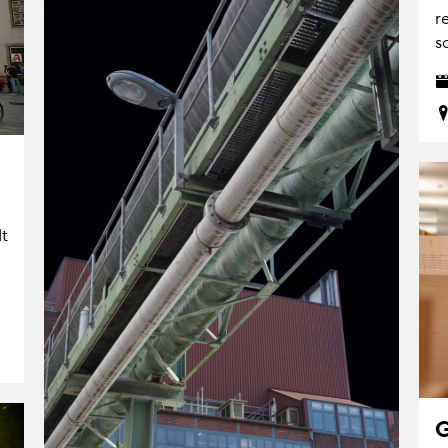
r
s
dt
G