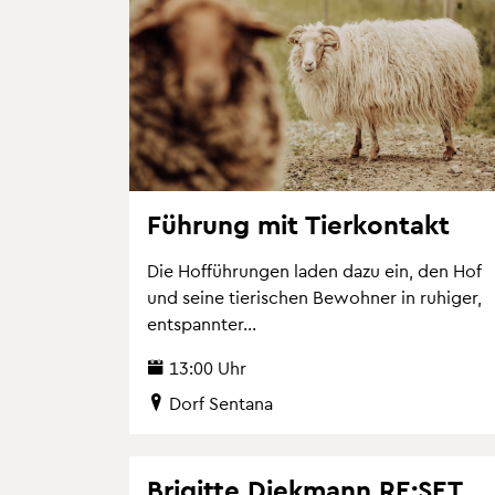
Füh­rung mit Tier­kon­takt
Die Hof­füh­run­gen laden dazu ein, den Hof
und seine tie­ri­schen Be­woh­ner in ru­hi­ger,
ent­spann­ter...
13:00 Uhr
Dorf Sen­t­a­na
Bri­git­te Diek­mann RE:SET