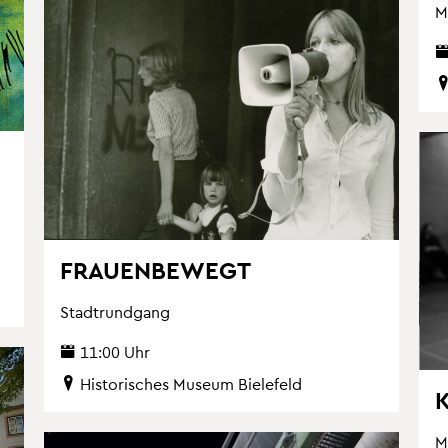
M
FRAU­EN­BE­WEGT
Stadt­rund­gang
11:00 Uhr
His­to­ri­sches Mu­se­um Bie­le­feld
K
M