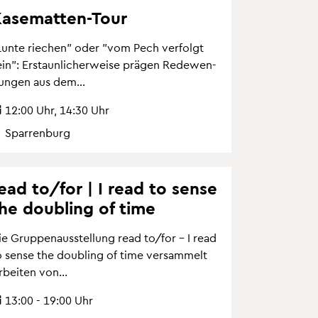
a­se­mat­ten-Tour
Lunte rie­chen" oder "vom Pech ver­folgt
in": Er­staun­li­cher­wei­se prä­gen Re­de­wen­
un­gen aus dem...
12:00 Uhr, 14:30 Uhr
Spar­ren­burg
ead to/for | I read to sense
he dou­bling of time
ie Grup­pen­aus­stel­lung read to/for – I read
o sense the dou­bling of time ver­sam­melt
­bei­ten von...
13:00 - 19:00 Uhr