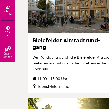
Schrift­
grö­ße
Kon­
trast
Bie­le­fel­der Alt­stadt­rund­
gang
Über­
Der Rund­gang durch die Bie­le­fel­der Alt­sta
set­zen
bie­tet einen Ein­blick in die fa­cet­ten­rei­che
über 800...
11:00 - 13:00 Uhr
Tou­rist-In­for­ma­ti­on