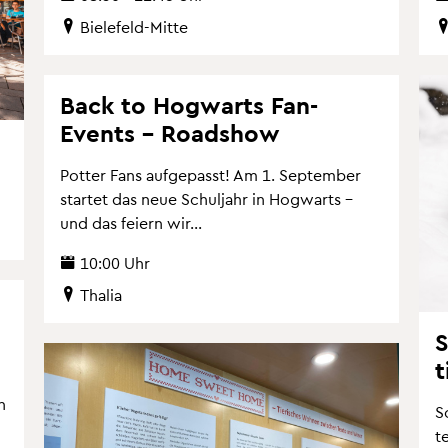
Bie­le­feld-Mitte
Back to Hog­warts Fan-
Events – Road­show
Pot­ter Fans auf­ge­passt! Am 1. Sep­tem­ber
star­tet das neue Schul­jahr in Hog­warts –
und das fei­ern wir...
10:00 Uhr
Tha­lia
S
t
h
S
t