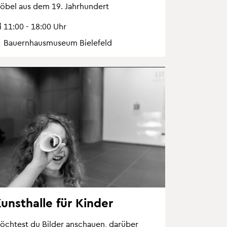
öbel aus dem 19. Jahr­hun­dert
11:00 - 18:00 Uhr
Bau­ern­haus­mu­se­um Bie­le­feld
unst­hal­le für Kin­der
öch­test du Bil­der an­schau­en, dar­über