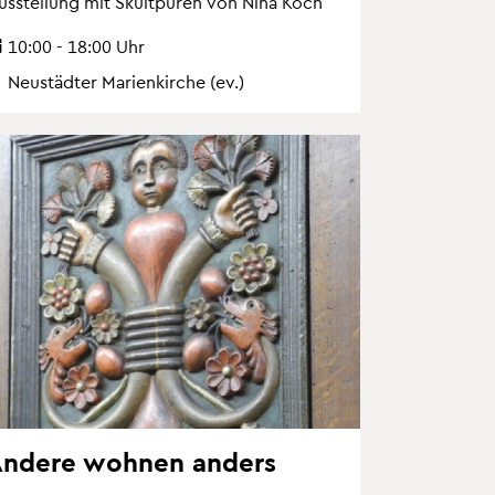
us­stel­lung mit Skultpu­ren von Nina Koch
10:00 - 18:00 Uhr
Neu­städ­ter Ma­ri­en­kir­che (ev.)
n­de­re woh­nen an­ders