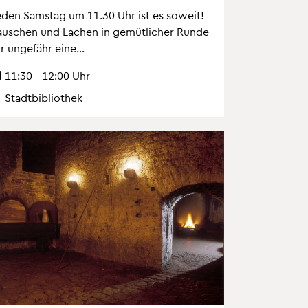
eden Sams­tag um 11.30 Uhr ist es so­weit!
au­schen und La­chen in ge­müt­li­cher Runde
r un­ge­fähr eine...
11:30 - 12:00 Uhr
Stadt­bi­blio­thek