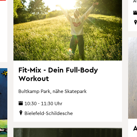
A
Fit-Mix - Dein Full-Body
Work­out
Bult­kamp Park, nähe Skate­park
10:30 - 11:30 Uhr
Bie­le­feld-Schil­desche
A