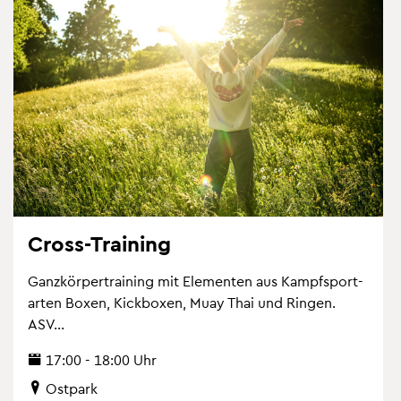
Cross-Trai­ning
Ganz­kör­per­trai­ning mit Ele­men­ten aus Kampf­sport­
ar­ten Boxen, Kick­bo­xen, Muay Thai und Rin­gen.
ASV...
17:00 - 18:00 Uhr
Ost­park