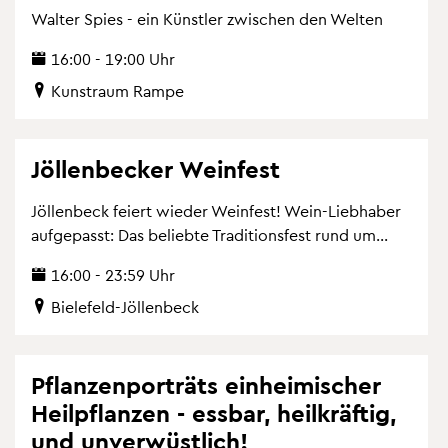
Wal­ter Spies - ein Künst­ler zwi­schen den Wel­ten
16:00 - 19:00 Uhr
Kunst­raum Rampe
Jöl­len­be­cker Wein­fest
Jöl­len­beck fei­ert wie­der Wein­fest! Wein-Lieb­ha­ber
auf­ge­passt: Das be­lieb­te Tra­di­ti­ons­fest rund um...
16:00 - 23:59 Uhr
Bie­le­feld-Jöl­len­beck
Pflan­zen­por­träts ein­hei­mi­scher
Heil­pflan­zen - ess­bar, heil­kräf­tig,
und un­ver­wüst­lich!