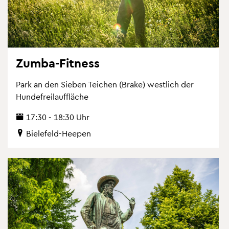
Zumba-Fit­ness
Park an den Sie­ben Tei­chen (Brake) west­lich der
Hun­de­frei­lauf­flä­che
17:30 - 18:30 Uhr
Bie­le­feld-Hee­pen