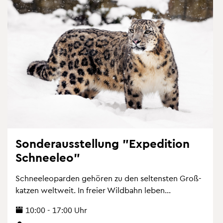
Son­der­aus­stel­lung "Ex­pe­di­ti­on
Schnee­leo"
Schnee­leo­par­den ge­hö­ren zu den sel­tens­ten Gro­ß­
kat­zen welt­weit. In frei­er Wild­bahn leben...
10:00 - 17:00 Uhr