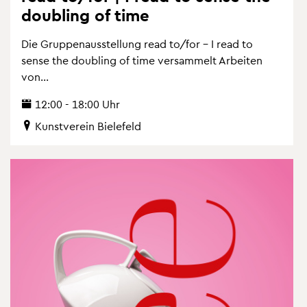
dou­bling of time
Die Grup­pen­aus­stel­lung read to/for – I read to
sense the dou­bling of time ver­sam­melt Ar­bei­ten
von...
12:00 - 18:00 Uhr
Kunst­ver­ein Bie­le­feld