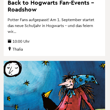
Back to Hog­warts Fan-Events –
Road­show
Pot­ter Fans auf­ge­passt! Am 1. Sep­tem­ber star­tet
das neue Schul­jahr in Hog­warts – und das fei­ern
wir...
10:00 Uhr
Tha­lia