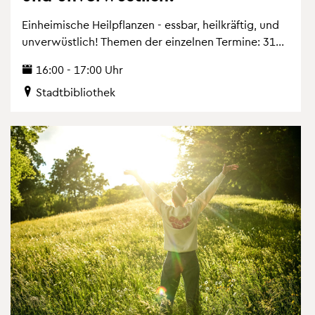
Ein­hei­mi­sche Heil­pflan­zen - ess­bar, heil­kräf­tig, und
un­ver­wüst­lich! The­men der ein­zel­nen Ter­mi­ne: 31...
16:00 - 17:00 Uhr
Stadt­bi­blio­thek