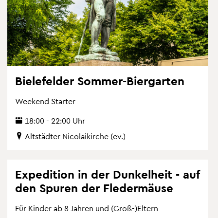
Bie­le­fel­der Som­mer-Bier­gar­ten
Wee­kend Star­ter
18:00 - 22:00 Uhr
Alt­städ­ter Ni­co­la­i­kir­che (ev.)
Ex­pe­di­ti­on in der Dun­kel­heit - auf
den Spu­ren der Fle­der­mäu­se
Für Kin­der ab 8 Jah­ren und (Groß-)El­tern