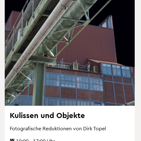
Ku­lis­sen und Ob­jek­te
Fo­to­gra­fi­sche Re­duk­tio­nen von Dirk Topel
10:00 - 17:00 Uhr