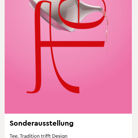
Son­der­aus­stel­lung
Tee. Tra­di­ti­on trifft De­sign