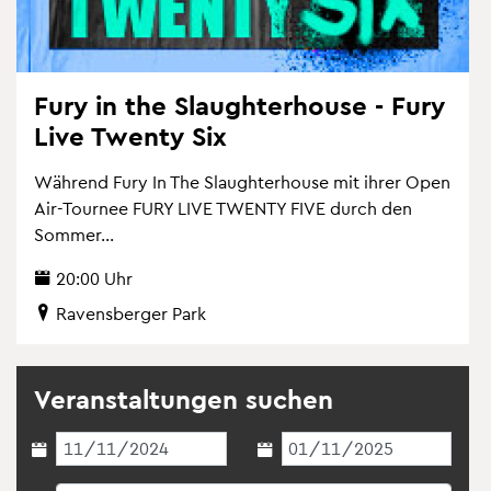
Fury in the Slaugh­ter­hou­se - Fury
Live Twen­ty Six
Wäh­rend Fury In The Slaugh­ter­hou­se mit ihrer Open
Air-Tour­nee FURY LIVE TWEN­TY FIVE durch den
Som­mer...
20:00 Uhr
Ra­vens­ber­ger Park
Ver­an­stal­tun­gen su­chen