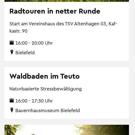
Rad­tou­ren in net­ter Runde
Start am Ver­eins­haus des TSV Al­ten­ha­gen 03, Kaf­
kastr. 90
16:00 - 20:00 Uhr
Bie­le­feld
Wald­ba­den im Teuto
Na­tur­ba­sier­te Stress­be­wäl­ti­gung
16:00 - 17:30 Uhr
Bau­ern­haus­mu­se­um Bie­le­feld