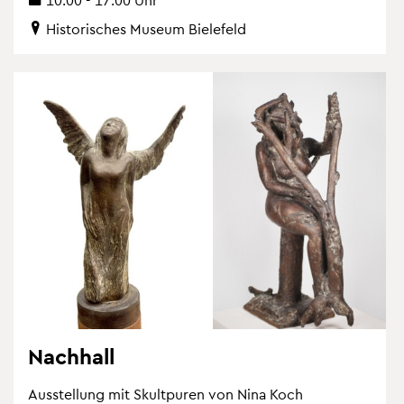
His­to­ri­sches Mu­se­um Bie­le­feld
Nach­hall
Aus­stel­lung mit Skultpu­ren von Nina Koch