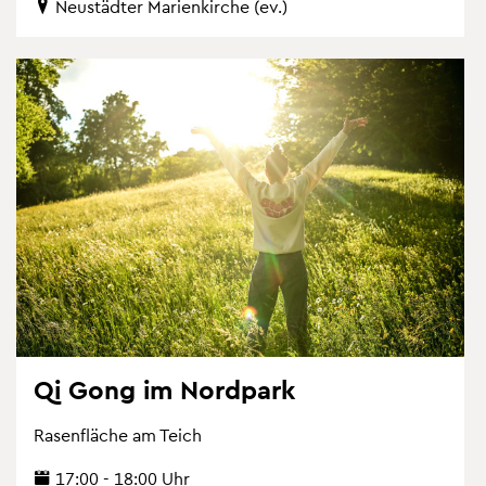
Neu­städ­ter Ma­ri­en­kir­che (ev.)
Qi Gong im Nord­park
Ra­sen­flä­che am Teich
17:00 - 18:00 Uhr