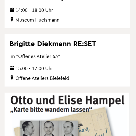
14:00 - 18:00 Uhr
Mu­se­um Hu­els­mann
Bri­git­te Diek­mann RE:SET
im "Of­fe­nes Ate­lier 63"
15:00 - 17:00 Uhr
Of­fe­ne Ate­liers Bie­le­feld