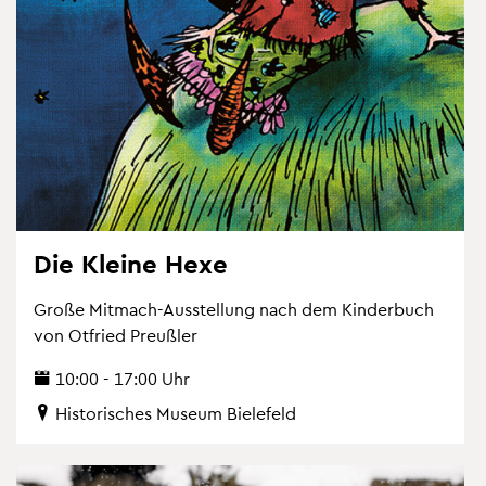
Die Klei­ne Hexe
Große Mit­mach-Aus­stel­lung nach dem Kin­der­buch
von Ot­fried Preu­ß­ler
10:00 - 17:00 Uhr
His­to­ri­sches Mu­se­um Bie­le­feld