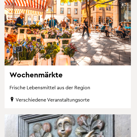
Wo­chen­märk­te
Fri­sche Le­bens­mit­tel aus der Re­gi­on
Ver­schie­de­ne Ver­an­stal­tungs­or­te