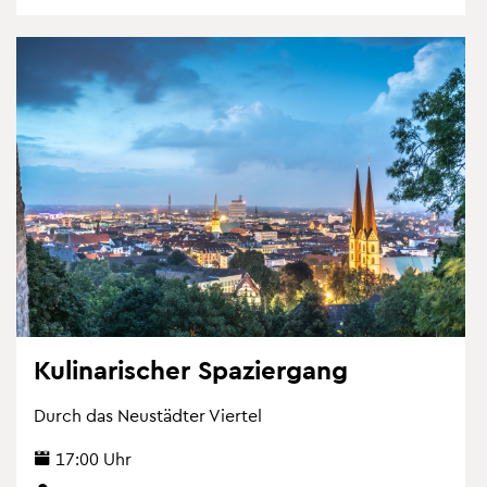
Ku­li­na­ri­scher Spa­zier­gang
Durch das Neu­städ­ter Vier­tel
17:00 Uhr