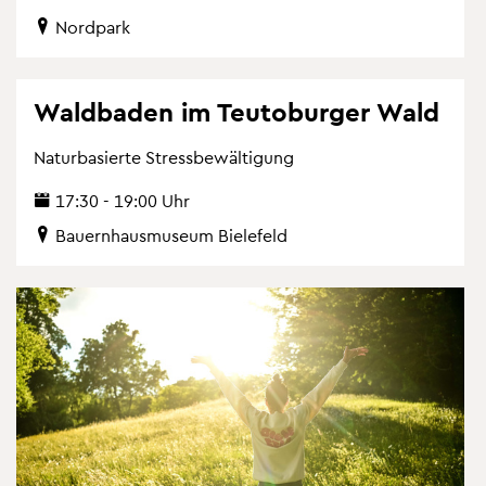
Nord­park
Wald­ba­den im Teu­to­bur­ger Wald
Na­tur­ba­sier­te Stress­be­wäl­ti­gung
17:30 - 19:00 Uhr
Bau­ern­haus­mu­se­um Bie­le­feld