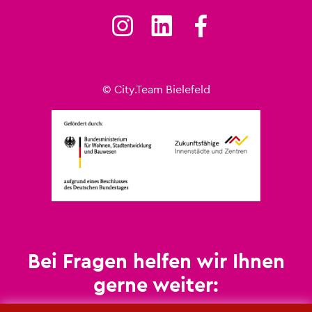
© City.​Team Bie­le­feld
Bei Fra­gen hel­fen wir Ihnen
gerne wei­ter: