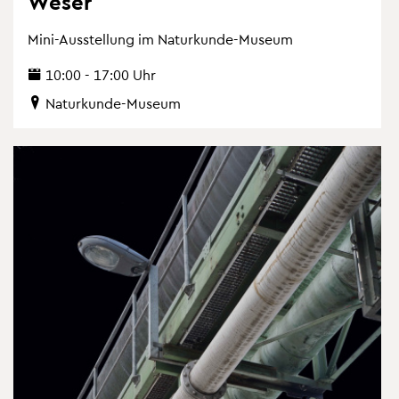
Weser
Mini-Aus­stel­lung im Na­tur­kun­de-Mu­se­um
10:00 - 17:00 Uhr
Na­tur­kun­de-Mu­se­um