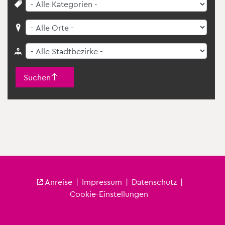
Suchen
An­rei­se
|
Im­pres­sum
|
Da­ten­schutz
|
Fu­ß­zei­le City
Coo­kie-Ein­stel­lun­gen