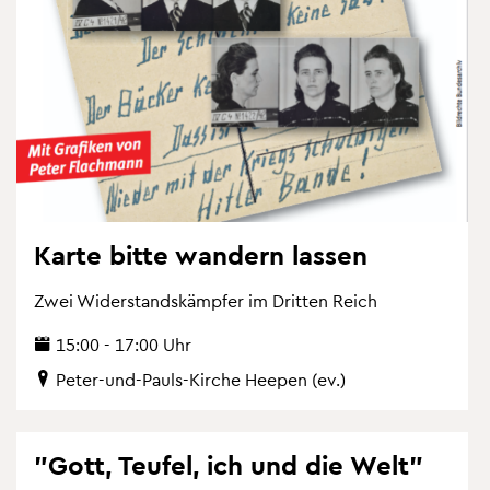
Karte bitte wan­dern las­sen
Zwei Wi­der­stands­kämp­fer im Drit­ten Reich
15:00 - 17:00 Uhr
Peter-und-Pauls-Kir­che Hee­pen (ev.)
"Gott, Teu­fel, ich und die Welt"