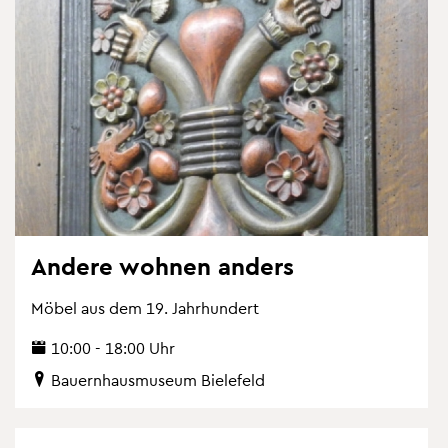
An­de­re woh­nen an­ders
Möbel aus dem 19. Jahr­hun­dert
10:00 - 18:00 Uhr
Bau­ern­haus­mu­se­um Bie­le­feld