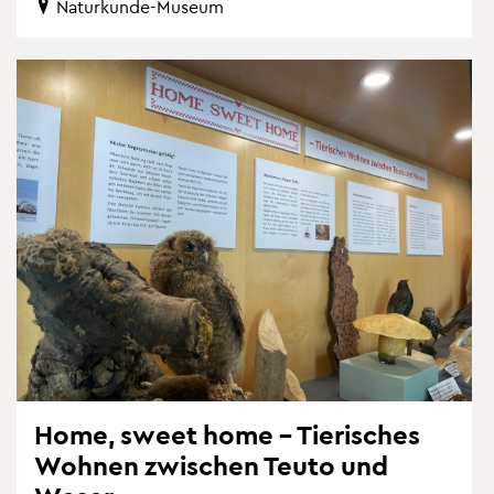
Na­tur­kun­de-Mu­se­um
Home, sweet home – Tie­ri­sches
Woh­nen zwi­schen Teuto und