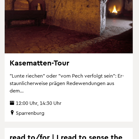
Ka­se­mat­ten-Tour
"Lunte rie­chen" oder "vom Pech ver­folgt sein": Er­
staun­li­cher­wei­se prä­gen Re­de­wen­dun­gen aus
dem...
12:00 Uhr, 14:30 Uhr
Spar­ren­burg
read to/for | I read to sense the