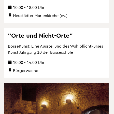
10:00 - 18:00 Uhr
Neu­städ­ter Ma­ri­en­kir­che (ev.)
"Orte und Nicht-Orte"
Bos­se­Kunst: Eine Aus­stel­lung des Wahl­pflicht­kur­ses
Kunst Jahr­gang 10 der Bos­se­schu­le
10:00 - 14:00 Uhr
Bür­ger­wa­che