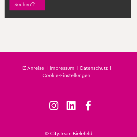
Suchen
An­rei­se
|
Im­pres­sum
|
Da­ten­schutz
|
Fu­ß­zei­le City
Coo­kie-Ein­stel­lun­gen
© City.​Team Bie­le­feld