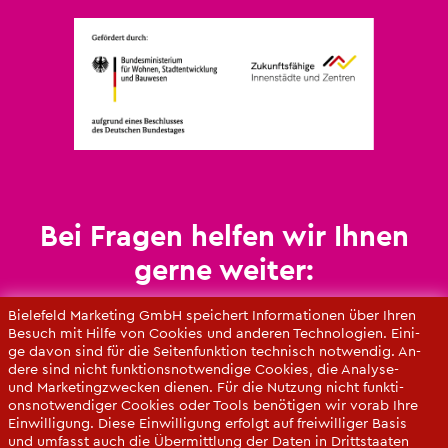
Bei Fra­gen hel­fen wir Ihnen
gerne wei­ter:
Un­se­re An­sprech­part­ne­rin­nen

Bie­le­feld Mar­ke­ting GmbH spei­chert In­for­ma­tio­nen über Ihren
Be­such mit Hilfe von Coo­kies und an­de­ren Tech­no­lo­gi­en. Ei­ni­
ge davon sind für die Sei­ten­funk­ti­on tech­nisch not­wen­dig. An­
de­re sind nicht funk­ti­ons­not­wen­di­ge Coo­kies, die Ana­ly­se-
und Mar­ke­ting­zwe­cken die­nen. Für die Nut­zung nicht funk­ti­
ons­not­wen­di­ger Coo­kies oder Tools be­nö­ti­gen wir vorab Ihre
Ein­wil­li­gung. Diese Ein­wil­li­gung er­folgt auf frei­wil­li­ger Basis
und um­fasst auch die Über­mitt­lung der Daten in Dritt­staa­ten