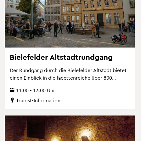
Bie­le­fel­der Alt­stadt­rund­gang
Der Rund­gang durch die Bie­le­fel­der Alt­stadt bie­tet
einen Ein­blick in die fa­cet­ten­rei­che über 800...
11:00 - 13:00 Uhr
Tou­rist-In­for­ma­ti­on