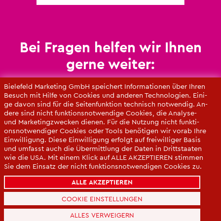
Bei Fra­gen hel­fen wir Ihnen
gerne wei­ter:
Un­se­re An­sprech­part­ne­rin­nen

Bie­le­feld Mar­ke­ting GmbH spei­chert In­for­ma­tio­nen über Ihren
Be­such mit Hilfe von Coo­kies und an­de­ren Tech­no­lo­gi­en. Ei­ni­
ge davon sind für die Sei­ten­funk­ti­on tech­nisch not­wen­dig. An­
de­re sind nicht funk­ti­ons­not­wen­di­ge Coo­kies, die Ana­ly­se-
und Mar­ke­ting­zwe­cken die­nen. Für die Nut­zung nicht funk­ti­
ons­not­wen­di­ger Coo­kies oder Tools be­nö­ti­gen wir vorab Ihre
Ein­wil­li­gung. Diese Ein­wil­li­gung er­folgt auf frei­wil­li­ger Basis
und um­fasst auch die Über­mitt­lung der Daten in Dritt­staa­ten
wie die USA. Mit einem Klick auf ALLE AK­ZEP­TIE­REN stim­men
Sie dem Ein­satz der nicht funk­ti­ons­not­wen­di­gen Coo­kies zu.
Sie kön­nen Ihre Ein­wil­li­gung über die COO­KIE-EIN­STEL­LUN­
ALLE AKZEPTIEREN
GEN je­der­zeit än­dern oder mit Wir­kung für die Zu­kunft wi­der­
ru­fen.
COOKIE EINSTELLUNGEN
Da­ten­schut­z­er­klä­rung
ALLES VERWEIGERN
Im­pres­sum