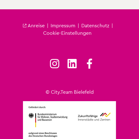
An­rei­se
|
Im­pres­sum
|
Da­ten­schutz
|
Fu­ß­zei­le City
Coo­kie-Ein­stel­lun­gen
© City.​Team Bie­le­feld