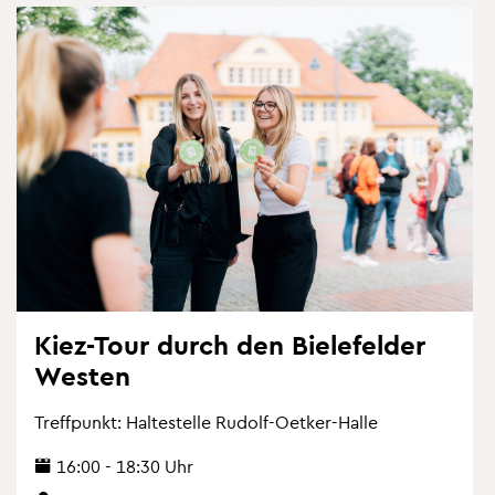
Kiez-Tour durch den Bie­le­fel­der
Wes­ten
Treff­punkt: Hal­te­stel­le Ru­dolf-Oet­ker-Halle
16:00 - 18:30 Uhr