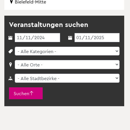
Bie­le­feld-Mitte
Ver­an­stal­tun­gen su­chen
Suchen