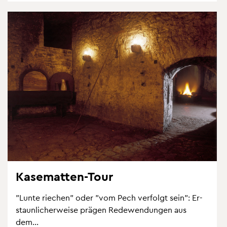
Ka­se­mat­ten-Tour
"Lunte rie­chen" oder "vom Pech ver­folgt sein": Er­
staun­li­cher­wei­se prä­gen Re­de­wen­dun­gen aus
dem...