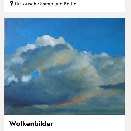
His­to­ri­sche Samm­lung Be­thel
Wol­ken­bil­der