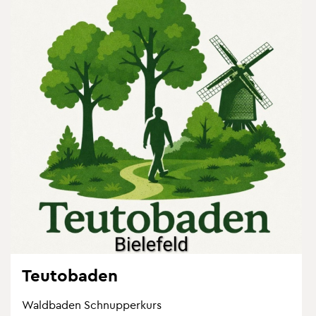
Teu­to­ba­den
Wald­ba­den Schnup­per­kurs