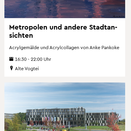
Me­tro­po­len und an­de­re Stadt­an­
sich­ten
Acryl­ge­mäl­de und Acryl­col­la­gen von Anke Pan­ko­ke
16:30 - 22:00 Uhr
Alte Vog­tei