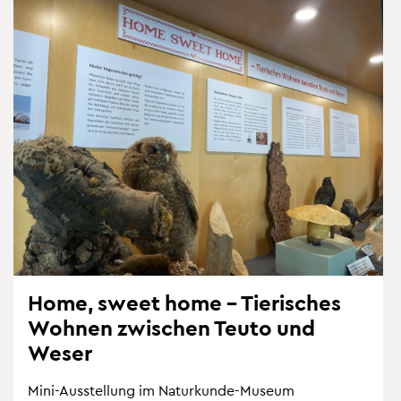
Home, sweet home – Tie­ri­sches
Woh­nen zwi­schen Teuto und
Weser
Mini-Aus­stel­lung im Na­tur­kun­de-Mu­se­um