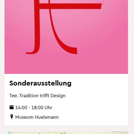
Son­der­aus­stel­lung
Tee. Tra­di­ti­on trifft De­sign
14:00 - 18:00 Uhr
Mu­se­um Hu­els­mann