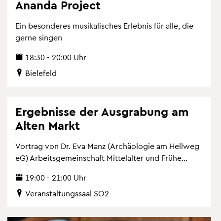
Anan­da Pro­ject
Ein be­son­de­res mu­si­ka­li­sches Er­leb­nis für alle, die
gerne sin­gen
18:30 - 20:00 Uhr
Bie­le­feld
Er­geb­nis­se der Aus­gra­bung am
Alten Markt
Vor­trag von Dr. Eva Manz (Ar­chäo­lo­gie am Hell­weg
eG) Ar­beits­ge­mein­schaft Mit­tel­al­ter und Frühe...
19:00 - 21:00 Uhr
Ver­an­stal­tungs­saal SO2