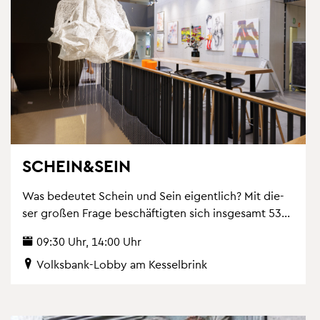
SCHEIN&SEIN
Was be­deu­tet Schein und Sein ei­gent­lich? Mit die­
ser gro­ßen Frage be­schäf­tig­ten sich ins­ge­samt 53...
09:30 Uhr, 14:00 Uhr
Volks­bank-Lobby am Kes­sel­brink