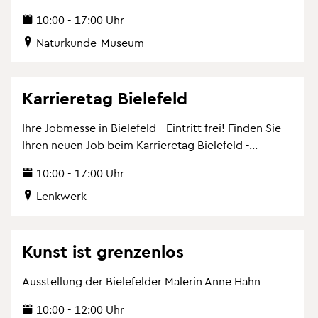
10:00 - 17:00 Uhr
Na­tur­kun­de-Mu­se­um
Kar­rieretag Bie­le­feld
Ihre Job­mes­se in Bie­le­feld - Ein­tritt frei! Fin­den Sie
Ihren neuen Job beim Kar­rieretag Bie­le­feld -...
10:00 - 17:00 Uhr
Lenk­werk
Kunst ist gren­zen­los
Aus­stel­lung der Bie­le­fel­der Ma­le­rin Anne Hahn
10:00 - 12:00 Uhr