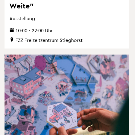
Weite"
Aus­stel­lung
10:00 - 22:00 Uhr
FZZ Frei­zeit­zen­trum Stieg­horst