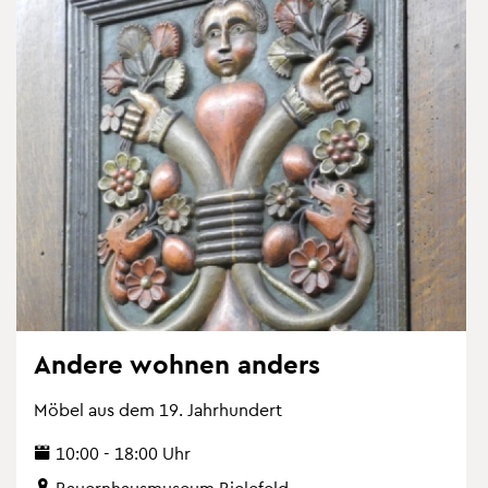
An­de­re woh­nen an­ders
Möbel aus dem 19. Jahr­hun­dert
10:00 - 18:00 Uhr
Bau­ern­haus­mu­se­um Bie­le­feld