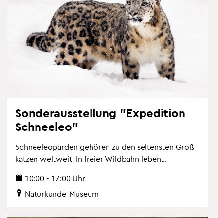
Son­der­aus­stel­lung "Ex­pe­di­ti­on
Schnee­leo"
Schnee­leo­par­den ge­hö­ren zu den sel­tens­ten Gro­ß­
kat­zen welt­weit. In frei­er Wild­bahn leben...
10:00 - 17:00 Uhr
Na­tur­kun­de-Mu­se­um