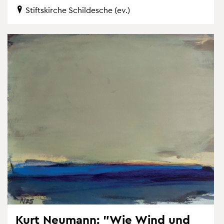
Stifts­kir­che Schil­desche (ev.)
Kurt Neu­mann: "Wie Wind und