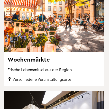
Wo­chen­märk­te
Fri­sche Le­bens­mit­tel aus der Re­gi­on
Ver­schie­de­ne Ver­an­stal­tungs­or­te