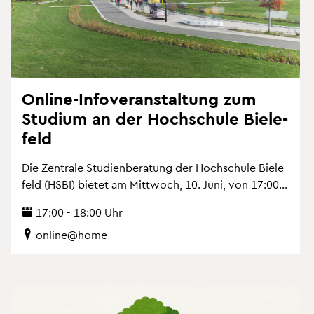
On­line-In­fo­ver­an­stal­tung zum
Stu­di­um an der Hoch­schu­le Bie­le­
feld
Die Zen­tra­le Stu­di­en­be­ra­tung der Hoch­schu­le Bie­le­
feld (HSBI) bie­tet am Mitt­woch, 10. Juni, von 17:00...
17:00 - 18:00 Uhr
on­line@home