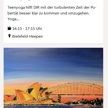
Teen­yo­ga hilft DIR mit der tur­bu­len­ten Zeit der Pu­
ber­tät bes­ser klar zu kom­men und um­zu­ge­hen.
Yoga...
16:15 - 17:15 Uhr
Bie­le­feld-Hee­pen