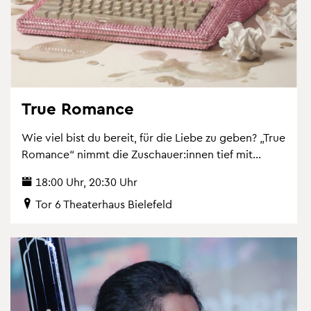
True Ro­mance
Wie viel bist du be­reit, für die Liebe zu geben? „True
Ro­mance“ nimmt die Zu­schau­er:innen tief mit...
18:00 Uhr, 20:30 Uhr
Tor 6 Thea­ter­haus Bie­le­feld