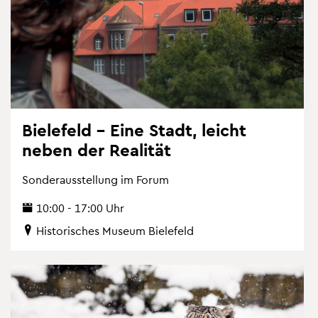
Bie­le­feld – Eine Stadt, leicht
neben der Rea­li­tät
Son­der­aus­stel­lung im Forum
10:00 - 17:00 Uhr
His­to­ri­sches Mu­se­um Bie­le­feld