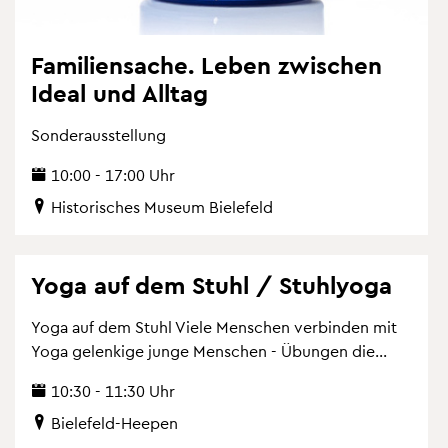
Fa­mi­li­en­sa­che. Leben zwi­schen
Ideal und All­tag
Son­der­aus­stel­lung
10:00 - 17:00 Uhr
His­to­ri­sches Mu­se­um Bie­le­feld
Yoga auf dem Stuhl / Stuh­lyo­ga
Yoga auf dem Stuhl Viele Men­schen ver­bin­den mit
Yoga ge­len­ki­ge junge Men­schen - Übun­gen die...
10:30 - 11:30 Uhr
Bie­le­feld-Hee­pen