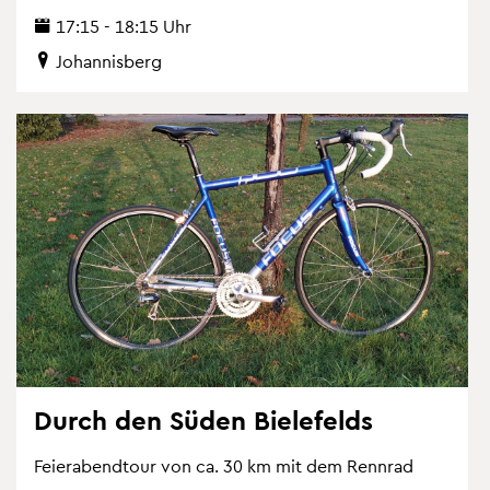
17:15 - 18:15 Uhr
Jo­han­nis­berg
Durch den Süden Bie­le­felds
Fei­er­abend­tour von ca. 30 km mit dem Renn­rad