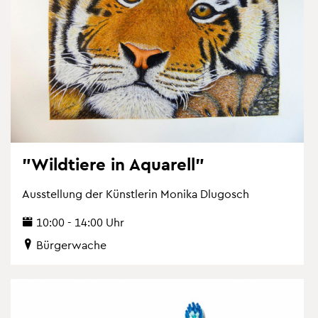
"Wild­tie­re in Aqua­rell"
Aus­stel­lung der Künst­le­rin Mo­ni­ka Dlu­gosch
10:00 - 14:00 Uhr
Bür­ger­wa­che