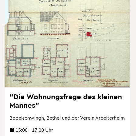
"Die Woh­nungs­fra­ge des klei­nen
Man­nes"
Bo­del­schwingh, Be­thel und der Ver­ein Ar­bei­ter­heim
15:00 - 17:00 Uhr