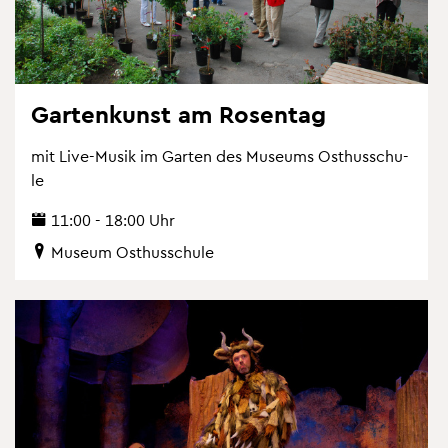
Gar­ten­kunst am Ro­sen­tag
mit Live-Musik im Gar­ten des Mu­se­ums Osthus­schu­
le
11:00 - 18:00 Uhr
Mu­se­um Osthus­schu­le