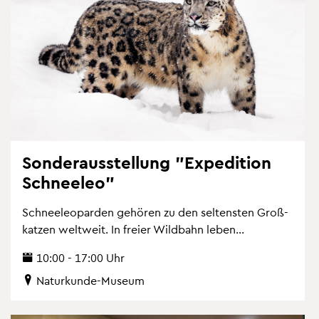
Son­der­aus­stel­lung "Ex­pe­di­ti­on
Schnee­leo"
Schnee­leo­par­den ge­hö­ren zu den sel­tens­ten Gro­ß­
kat­zen welt­weit. In frei­er Wild­bahn leben...
10:00 - 17:00 Uhr
Na­tur­kun­de-Mu­se­um