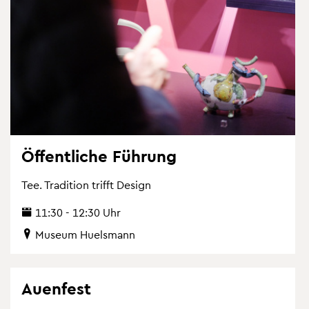
Öf­fent­li­che Füh­rung
Tee. Tra­di­ti­on trifft De­sign
11:30 - 12:30 Uhr
Mu­se­um Hu­els­mann
Au­en­fest