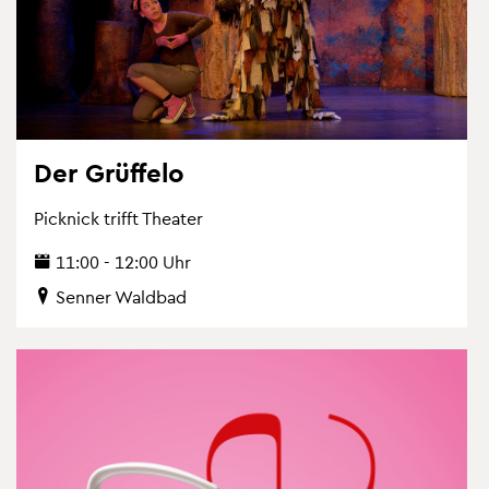
Der Grüf­felo
Pick­nick trifft Thea­ter
11:00 - 12:00 Uhr
Sen­ner Wald­bad