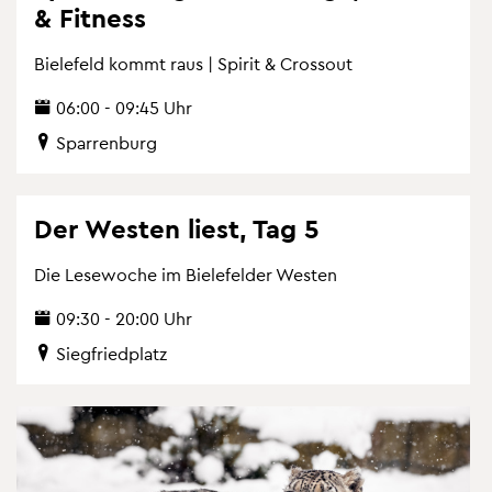
& Fit­ness
Bie­le­feld kommt raus | Spi­rit & Cross­out
06:00 - 09:45 Uhr
Spar­ren­burg
Der Wes­ten liest, Tag 5
Die Le­se­wo­che im Bie­le­fel­der Wes­ten
09:30 - 20:00 Uhr
Sieg­fried­platz