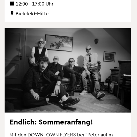
12:00 - 17:00 Uhr
Bie­le­feld-Mitte
End­lich: Som­mer­an­fang!
Mit den DOWN­TOWN FLY­ERS bei "Peter auf'm