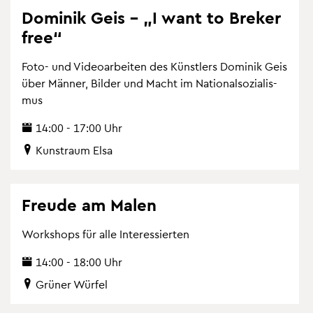
Do­mi­nik Geis – „I want to Bre­ker
free“
Foto- und Vi­deo­ar­bei­ten des Künst­lers Do­mi­nik Geis
über Män­ner, Bil­der und Macht im Na­tio­nal­so­zia­lis­
mus
14:00 - 17:00 Uhr
Kunst­raum Elsa
Freu­de am Malen
Work­shops für alle In­ter­es­sier­ten
14:00 - 18:00 Uhr
Grü­ner Wür­fel