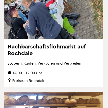
Nach­bar­schafts­floh­markt auf
Roch­da­le
Stö­bern, Kau­fen, Ver­kau­fen und Ver­wei­len
14:00 - 17:00 Uhr
Frei­raum Roch­da­le