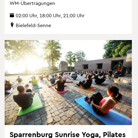
WM-Über­tra­gun­gen
02:00 Uhr, 18:00 Uhr, 21:00 Uhr
Bie­le­feld-Senne
Spar­ren­burg Sun­ri­se Yoga, Pi­la­tes