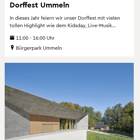
Dorf­fest Um­meln
In die­ses Jahr fei­ern wir unser Dorf­fest mit vie­len
tol­len High­light wie dem Kids­day, Live-Musik...
11:00 - 16:00 Uhr
Bür­ger­park Um­meln