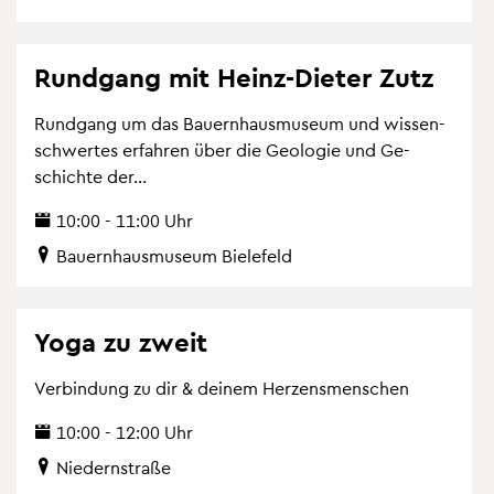
Rund­gang mit Heinz-Die­ter Zutz
Rund­gang um das Bau­ern­haus­mu­se­um und wis­sen­
schwer­tes er­fah­ren über die Geo­lo­gie und Ge­
schich­te der...
10:00 - 11:00 Uhr
Bau­ern­haus­mu­se­um Bie­le­feld
Yoga zu zweit
Ver­bin­dung zu dir & dei­nem Her­zens­men­schen
10:00 - 12:00 Uhr
Nie­dern­stra­ße