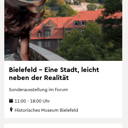
Bie­le­feld – Eine Stadt, leicht
neben der Rea­li­tät
Son­der­aus­stel­lung im Forum
11:00 - 18:00 Uhr
His­to­ri­sches Mu­se­um Bie­le­feld