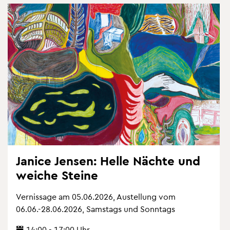
Ja­nice Jen­sen: Helle Näch­te und
wei­che Stei­ne
Ver­nis­sa­ge am 05.06.2026, Au­stel­lung vom
06.06.-28.06.2026, Sams­tags und Sonn­tags
14:00 - 17:00 Uhr