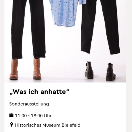
„Was ich an­hat­te“
Son­der­aus­stel­lung
11:00 - 18:00 Uhr
His­to­ri­sches Mu­se­um Bie­le­feld