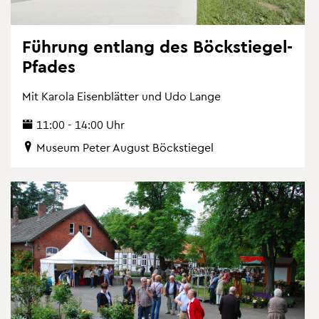
Füh­rung ent­lang des Böckstie­gel-
Pfa­des
Mit Ka­ro­la Ei­sen­blät­ter und Udo Lange
11:00 - 14:00 Uhr
Mu­se­um Peter Au­gust Böckstie­gel