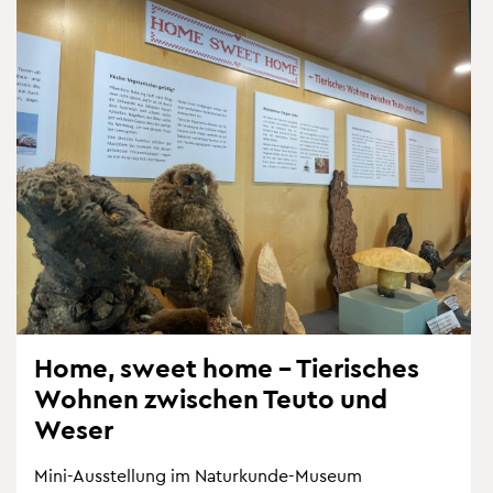
Home, sweet home – Tie­ri­sches
Woh­nen zwi­schen Teuto und
Weser
Mini-Aus­stel­lung im Na­tur­kun­de-Mu­se­um