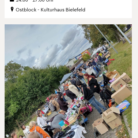
Ost­block - Kul­tur­haus Bie­le­feld