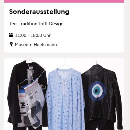
Son­der­aus­stel­lung
Tee. Tra­di­ti­on trifft De­sign
11:00 - 18:00 Uhr
Mu­se­um Hu­els­mann