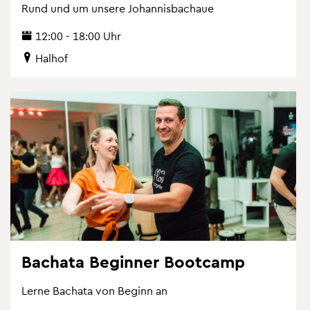
Rund und um un­se­re Jo­han­nis­bach­aue
12:00 - 18:00 Uhr
Hal­hof
Bach­ata Be­gin­ner Boot­camp
Lerne Bach­ata von Be­ginn an