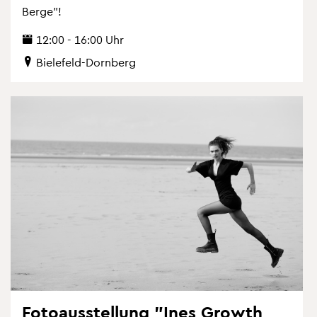
Berge"!
12:00 - 16:00 Uhr
Bie­le­feld-Dorn­berg
Fo­to­aus­stel­lung "Ines Growth