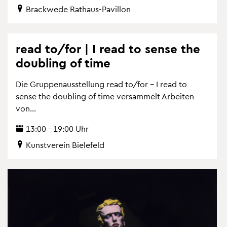
Brack­we­de Rat­haus-Pa­vil­lon
read to/for | I read to sense the
dou­bling of time
Die Grup­pen­aus­stel­lung read to/for – I read to
sense the dou­bling of time ver­sam­melt Ar­bei­ten
von...
13:00 - 19:00 Uhr
Kunst­ver­ein Bie­le­feld