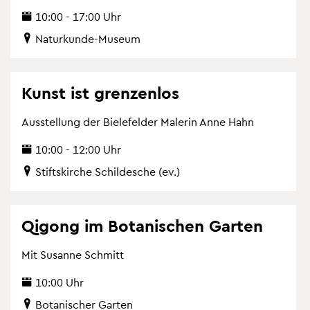
10:00 - 17:00 Uhr
Na­tur­kun­de-Mu­se­um
Kunst ist gren­zen­los
Aus­stel­lung der Bie­le­fel­der Ma­le­rin Anne Hahn
10:00 - 12:00 Uhr
Stifts­kir­che Schil­desche (ev.)
Qi­gong im Bo­ta­ni­schen Gar­ten
Mit Su­san­ne Schmitt
10:00 Uhr
Bo­ta­ni­scher Gar­ten