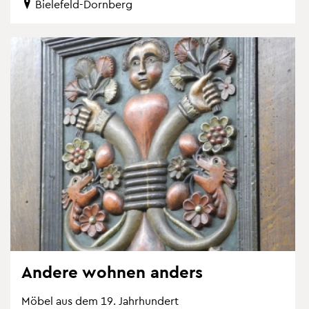
Bie­le­feld-Dorn­berg
An­de­re woh­nen an­ders
Möbel aus dem 19. Jahr­hun­dert