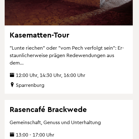
Ka­se­mat­ten-Tour
"Lunte rie­chen" oder "vom Pech ver­folgt sein": Er­
staun­li­cher­wei­se prä­gen Re­de­wen­dun­gen aus
dem...
12:00 Uhr, 14:30 Uhr, 16:00 Uhr
Spar­ren­burg
Ra­sen­ca­fé Brack­we­de
Ge­mein­schaft, Ge­nuss und Un­ter­hal­tung
13:00 - 17:00 Uhr