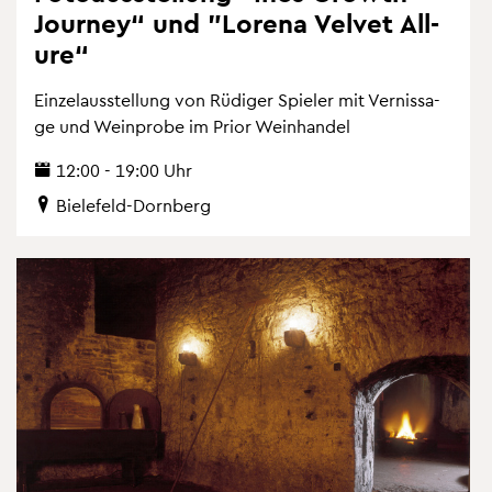
Jour­ney“ und "Lore­na Vel­vet All­
u­re“
Ein­zel­aus­stel­lung von Rü­di­ger Spie­ler mit Ver­nis­sa­
ge und Wein­pro­be im Prior Wein­han­del
12:00 - 19:00 Uhr
Bie­le­feld-Dorn­berg