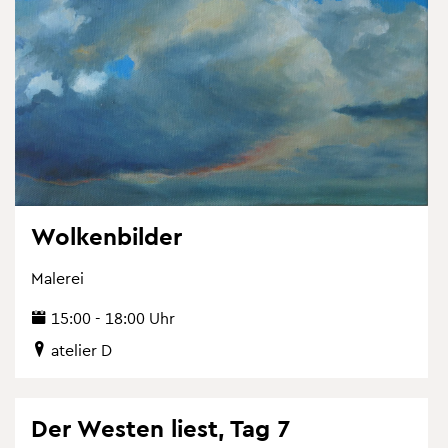
Wol­ken­bil­der
Ma­le­rei
15:00 - 18:00 Uhr
ate­lier D
Der Wes­ten liest, Tag 7