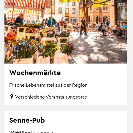
Wo­chen­märk­te
Fri­sche Le­bens­mit­tel aus der Re­gi­on
Ver­schie­de­ne Ver­an­stal­tungs­or­te
Senne-Pub
WM-Über­tra­gun­gen