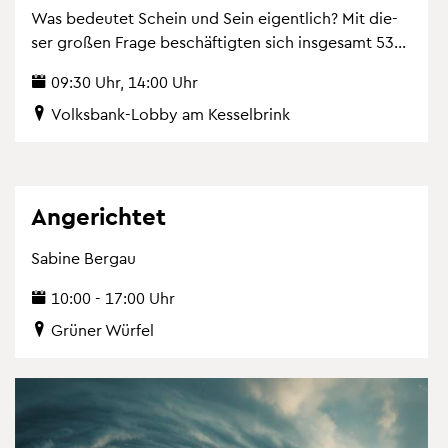
Was be­deu­tet Schein und Sein ei­gent­lich? Mit die­
ser gro­ßen Frage be­schäf­tig­ten sich ins­ge­samt 53...
09:30 Uhr, 14:00 Uhr
Volks­bank-Lobby am Kes­sel­brink
An­ge­rich­tet
Sa­bi­ne Berg­au
10:00 - 17:00 Uhr
Grü­ner Wür­fel