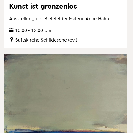
Kunst ist gren­zen­los
Aus­stel­lung der Bie­le­fel­der Ma­le­rin Anne Hahn
10:00 - 12:00 Uhr
Stifts­kir­che Schil­desche (ev.)