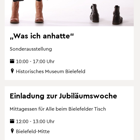
„Was ich an­hat­te“
Son­der­aus­stel­lung
10:00 - 17:00 Uhr
His­to­ri­sches Mu­se­um Bie­le­feld
Ein­la­dung zur Ju­bi­lä­ums­wo­che
Mit­tag­essen für Alle beim Bie­le­fel­der Tisch
12:00 - 13:00 Uhr
Bie­le­feld-Mitte