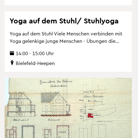
Yoga auf dem Stuhl/ Stuh­lyo­ga
Yoga auf dem Stuhl Viele Men­schen ver­bin­den mit
Yoga ge­len­ki­ge junge Men­schen - Übun­gen die...
14:00 - 15:00 Uhr
Bie­le­feld-Hee­pen