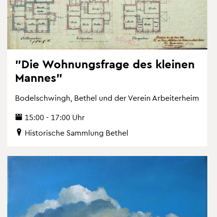
"Die Woh­nungs­fra­ge des klei­nen
Man­nes"
Bo­del­schwingh, Be­thel und der Ver­ein Ar­bei­ter­heim
15:00 - 17:00 Uhr
His­to­ri­sche Samm­lung Be­thel