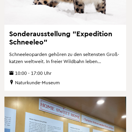
Son­der­aus­stel­lung "Ex­pe­di­ti­on
Schnee­leo"
Schnee­leo­par­den ge­hö­ren zu den sel­tens­ten Gro­ß­
kat­zen welt­weit. In frei­er Wild­bahn leben...
10:00 - 17:00 Uhr
Na­tur­kun­de-Mu­se­um