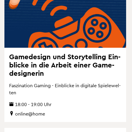
Ga­me­de­sign und Sto­ry­tel­ling Ein­
bli­cke in die Ar­beit einer Ga­me­
de­si­gne­rin
Fas­zi­na­ti­on Ga­ming - Ein­bli­cke in di­gi­ta­le Spie­le­wel­
ten
18:00 - 19:00 Uhr
on­line@home