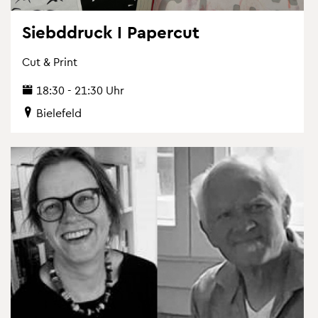
Sieb­d­druck I Pa­per­cut
Cut & Print
18:30 - 21:30 Uhr
Bie­le­feld