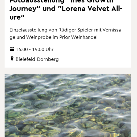
Jour­ney“ und "Lore­na Vel­vet All­
u­re“
Ein­zel­aus­stel­lung von Rü­di­ger Spie­ler mit Ver­nis­sa­
ge und Wein­pro­be im Prior Wein­han­del
16:00 - 19:00 Uhr
Bie­le­feld-Dorn­berg