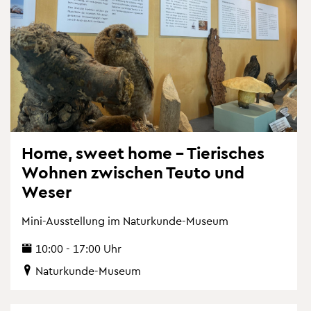
Home, sweet home – Tie­ri­sches
Woh­nen zwi­schen Teuto und
Weser
Mini-Aus­stel­lung im Na­tur­kun­de-Mu­se­um
10:00 - 17:00 Uhr
Na­tur­kun­de-Mu­se­um