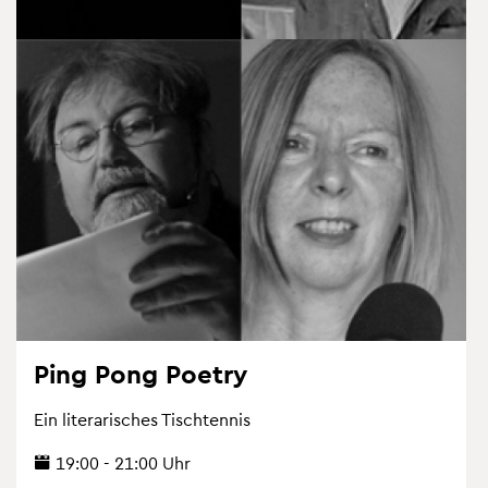
Ping Pong Poe­try
Ein li­te­ra­ri­sches Tisch­ten­nis
19:00 - 21:00 Uhr