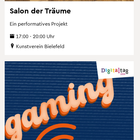
Salon der Träu­me
Ein per­for­ma­ti­ves Pro­jekt
17:00 - 20:00 Uhr
Kunst­ver­ein Bie­le­feld