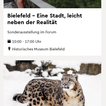
Bie­le­feld – Eine Stadt, leicht
neben der Rea­li­tät
Son­der­aus­stel­lung im Forum
10:00 - 17:00 Uhr
His­to­ri­sches Mu­se­um Bie­le­feld