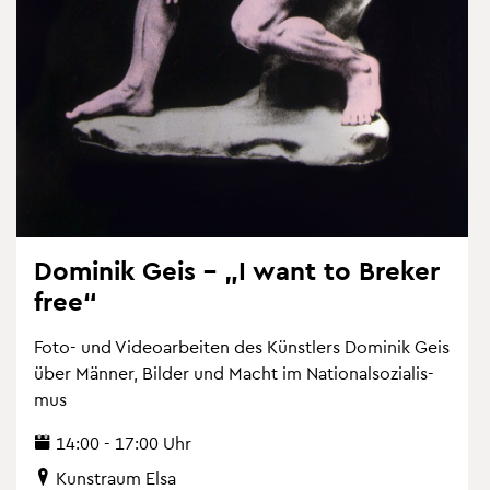
Do­mi­nik Geis – „I want to Bre­ker
free“
Foto- und Vi­deo­ar­bei­ten des Künst­lers Do­mi­nik Geis
über Män­ner, Bil­der und Macht im Na­tio­nal­so­zia­lis­
mus
14:00 - 17:00 Uhr
Kunst­raum Elsa