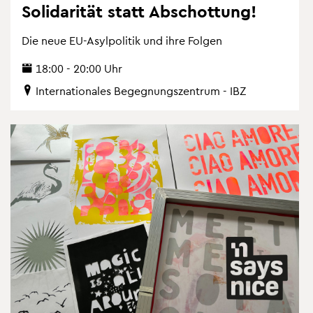
So­li­da­ri­tät statt Ab­schot­tung!
Die neue EU-Asyl­po­li­tik und ihre Fol­gen
18:00 - 20:00 Uhr
In­ter­na­tio­na­les Be­geg­nungs­zen­trum - IBZ