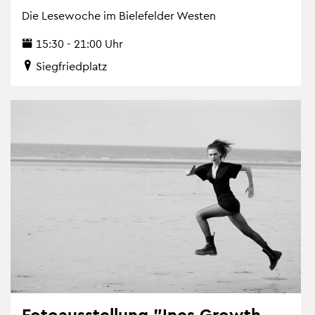
Die Le­se­wo­che im Bie­le­fel­der Wes­ten
15:30 - 21:00 Uhr
Sieg­fried­platz
Fo­to­aus­stel­lung "Ines Growth