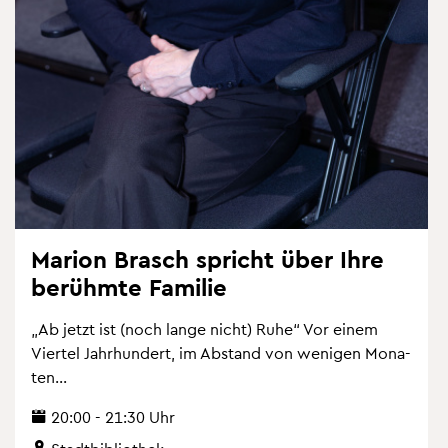
Ma­ri­on Brasch spricht über Ihre
be­rühm­te Fa­mi­lie
„Ab jetzt ist (noch lange nicht) Ruhe“ Vor einem
Vier­tel Jahr­hun­dert, im Ab­stand von we­ni­gen Mo­na­
ten...
20:00 - 21:30 Uhr