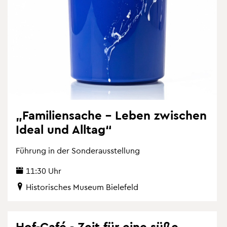
„Fa­mi­li­en­sa­che – Leben zwi­schen
Ideal und All­tag“
Füh­rung in der Son­der­aus­stel­lung
11:30 Uhr
His­to­ri­sches Mu­se­um Bie­le­feld
Hof-Café - Zeit für eine süße