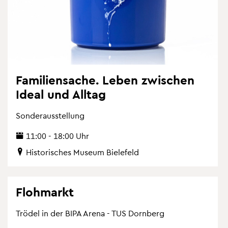
Fa­mi­li­en­sa­che. Leben zwi­schen
Ideal und All­tag
Son­der­aus­stel­lung
11:00 - 18:00 Uhr
His­to­ri­sches Mu­se­um Bie­le­feld
Floh­markt
Trö­del in der BIPA Arena - TUS Dorn­berg