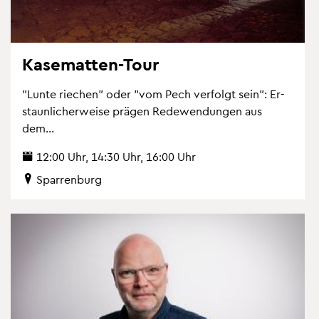
Ka­se­mat­ten-Tour
"Lunte rie­chen" oder "vom Pech ver­folgt sein": Er­
staun­li­cher­wei­se prä­gen Re­de­wen­dun­gen aus
dem...
12:00 Uhr, 14:30 Uhr, 16:00 Uhr
Spar­ren­burg