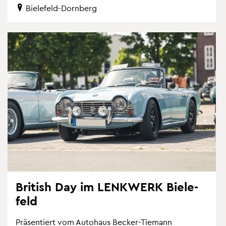
Bie­le­feld-Dorn­berg
Bri­tish Day im LENK­WERK Bie­le­
feld
Prä­sen­tiert vom Au­to­haus Be­cker-Tie­mann