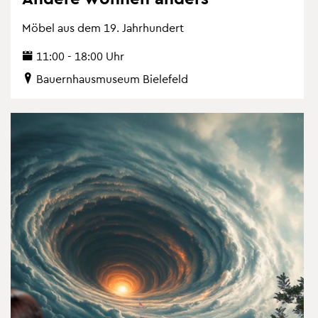
Möbel aus dem 19. Jahr­hun­dert
11:00 - 18:00 Uhr
Bau­ern­haus­mu­se­um Bie­le­feld