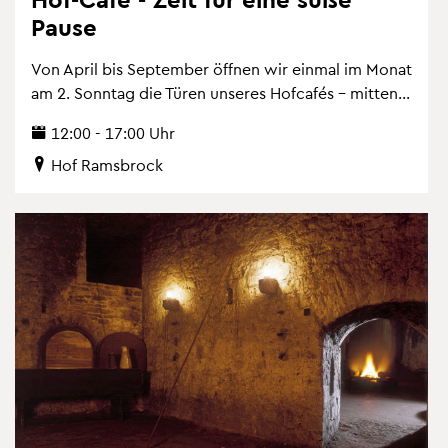
Pause
Von April bis Sep­tem­ber öff­nen wir ein­mal im Monat
am 2. Sonn­tag die Türen un­se­res Hof­ca­fés – mit­ten...
12:00 - 17:00 Uhr
Hof Rams­b­rock