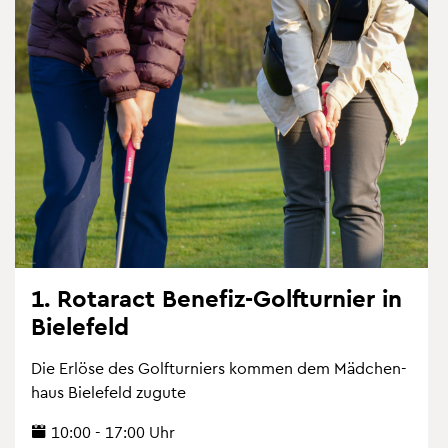
1. Ro­ta­ract Be­ne­fiz-Golf­tur­nier in
Bie­le­feld
Die Er­lö­se des Golf­tur­niers kom­men dem Mäd­chen­
haus Bie­le­feld zu­gu­te
10:00 - 17:00 Uhr