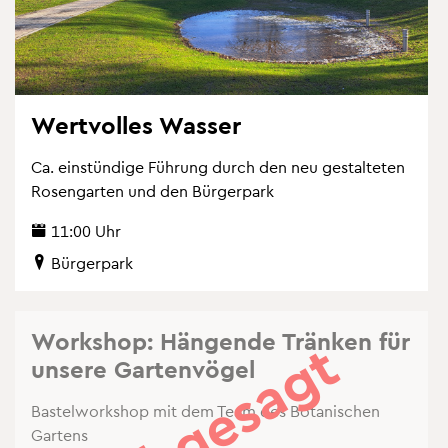
Wert­vol­les Was­ser
Ca. ein­stün­di­ge Füh­rung durch den neu ge­stal­te­ten
Ro­sen­gar­ten und den Bür­ger­park
11:00 Uhr
Bür­ger­park
Work­shop: Hän­gen­de Trän­ken für
Ab­ge­sagt
un­se­re Gar­ten­vö­gel
Bas­tel­work­shop mit dem Team des Bo­ta­ni­schen
Gar­tens