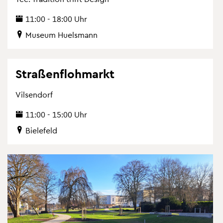
11:00 - 18:00 Uhr
Mu­se­um Hu­els­mann
Stra­ßen­floh­markt
Vil­sen­dorf
11:00 - 15:00 Uhr
Bie­le­feld