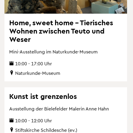
Home, sweet home – Tie­ri­sches
Woh­nen zwi­schen Teuto und
Weser
Mini-Aus­stel­lung im Na­tur­kun­de-Mu­se­um
10:00 - 17:00 Uhr
Na­tur­kun­de-Mu­se­um
Kunst ist gren­zen­los
Aus­stel­lung der Bie­le­fel­der Ma­le­rin Anne Hahn
10:00 - 12:00 Uhr
Stifts­kir­che Schil­desche (ev.)