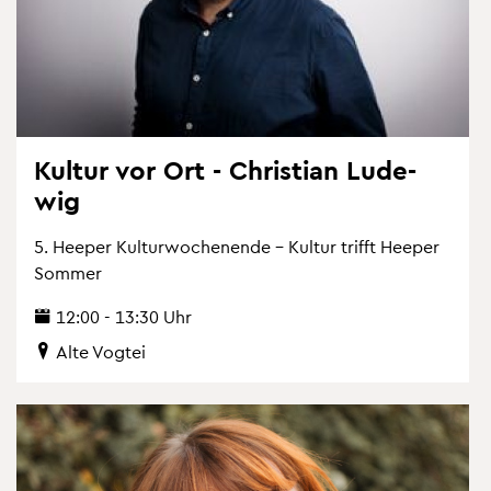
Kul­tur vor Ort - Chris­ti­an Lu­de­
wig
5. Hee­per Kul­tur­wo­chen­en­de – Kul­tur trifft Hee­per
Som­mer
12:00 - 13:30 Uhr
Alte Vog­tei