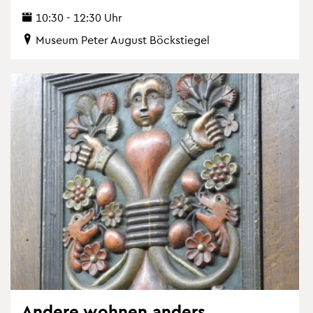
10:30 - 12:30 Uhr
Mu­se­um Peter Au­gust Böckstie­gel
An­de­re woh­nen an­ders