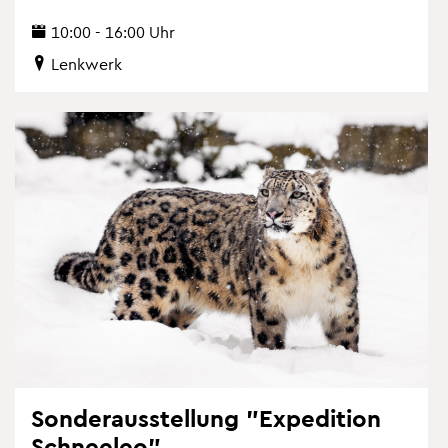
10:00 - 16:00 Uhr
Lenk­werk
Son­der­aus­stel­lung "Ex­pe­di­ti­on
Schnee­leo"