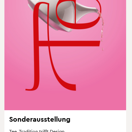
Son­der­aus­stel­lung
Tee. Tra­di­ti­on trifft De­sign