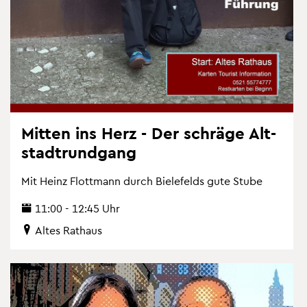
Mit­ten ins Herz - Der schrä­ge Alt­
stadt­rund­gang
Mit Heinz Flott­mann durch Bie­le­felds gute Stube
11:00 - 12:45 Uhr
Altes Rat­haus